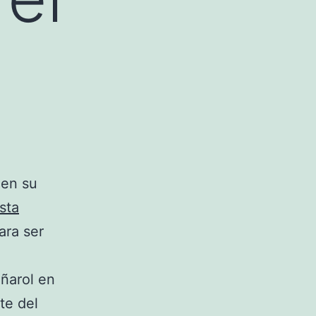
 en su
ista
ara ser
eñarol en
te del