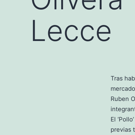
Lecce
Tras ha
mercado 
Ruben Ol
integrant
El ‘Poll
previas 