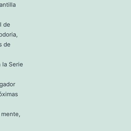
ntilla
l de
pdoria,
s de
 la Serie
e
ugador
róximas
n mente,