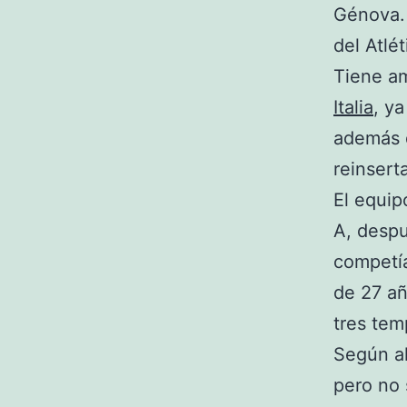
Génova. 
del Atlé
Tiene am
Italia
, ya
además d
reinserta
El equip
A, despu
competía
de 27 añ
tres tem
Según al
pero no 