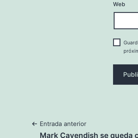
Web
Guard
próxi
Navegación
Entrada anterior
Mark Cavendish se queda c