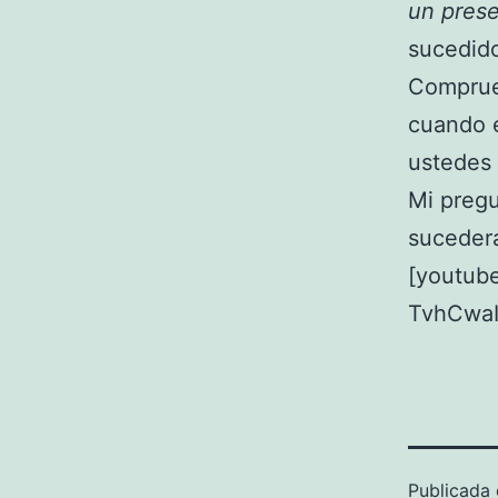
un pres
sucedido
Comprueb
cuando e
ustedes
Mi pregu
suceder
[youtub
TvhCwaI
Publicada 