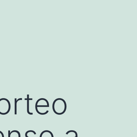
orteo
enso a