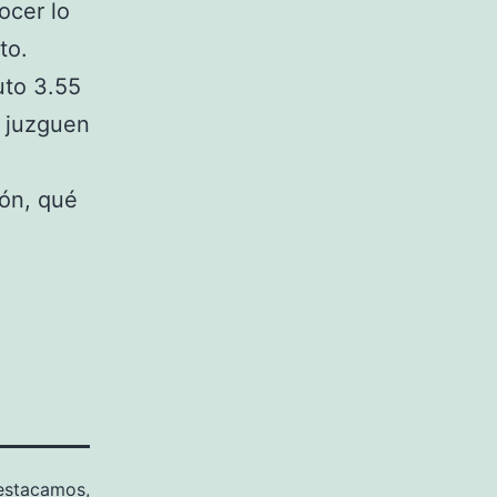
ocer lo
to.
uto 3.55
y juzguen
ión, qué
estacamos
,