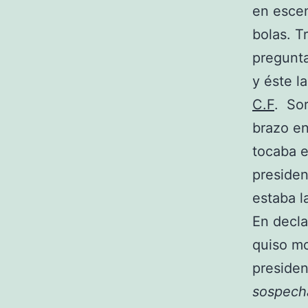
en escen
bolas. T
pregunta
y éste la
C.F
. So
brazo en
tocaba e
presiden
estaba l
En decla
quiso mo
presiden
sospech