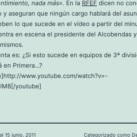
entimiento, nada más»
. En la
RFEF
dicen no con
 y aseguran que ningún cargo hablará del asun
en lo que sucede en el vídeo a partir del min
ntra en escena el presidente del Alcobendas 
 mismos.
nta es: ¿Si esto sucede en equipos de 3ª divis
á en Primera…?
e]http://www.youtube.com/watch?v=-
lM8[/youtube]
el
15 junio, 2011
Categorizado como
D