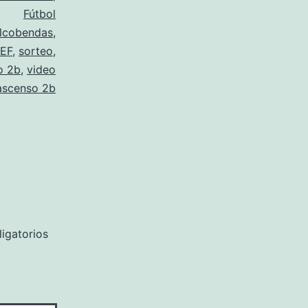
Fútbol
lcobendas
,
EF
,
sorteo
,
o 2b
,
video
ascenso 2b
igatorios