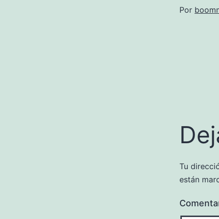
Por
boomm
Dej
Tu direcci
están mar
Comenta