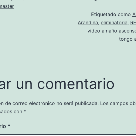
aster
Etiquetado como
A
Arandina
,
eliminatoria
,
RF
video amaño ascens
tongo 
ar un comentario
ón de correo electrónico no será publicada.
Los campos obl
cados con
*
rio
*