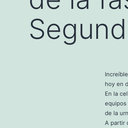
Segund
Increíbl
hoy en d
En la ce
equipos 
de la ur
A partir