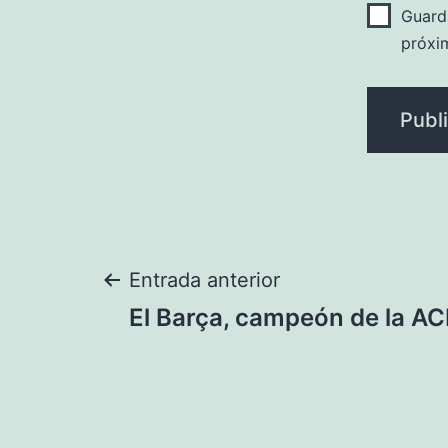
Guard
próxi
Navegación
Entrada anterior
El Barça, campeón de la A
de
entradas