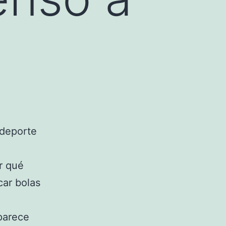
deporte
er qué
car bolas
parece