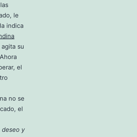
las
ado, le
a indica
ndina
agita su
 Ahora
erar, el
tro
ina no se
icado, el
 deseo y