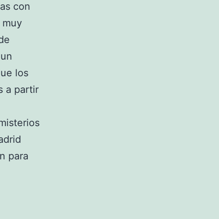
bas con
s muy
 de
 un
ue los
 a partir
misterios
adrid
an para