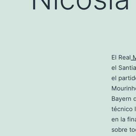
El Real
M
el Santi
el parti
Mourinho
Bayern d
técnico 
en la fi
sobre to