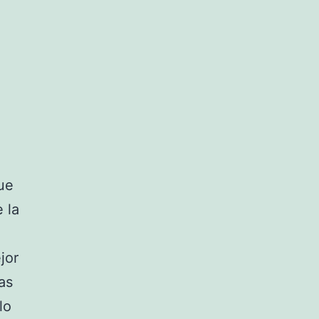
ue
 la
jor
as
lo