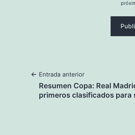
próxi
Navegación
Entrada anterior
Resumen Copa: Real Madrid
de
primeros clasificados para 
entradas