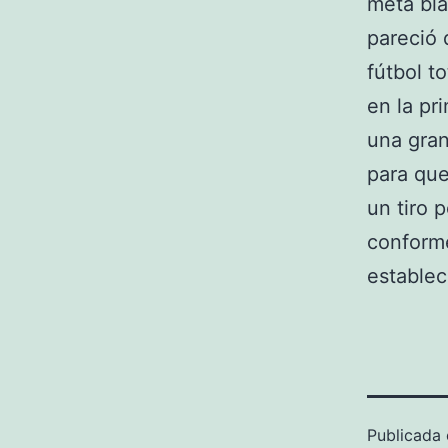
meta bla
pareció 
fútbol t
en la pr
una gran
para que
un tiro 
conforme
establec
Publicada 