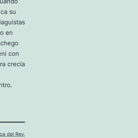
 cuando
ica su
laguistas
no en
anchego
eni con
ra crecía
ntro.
pa del Rey
,