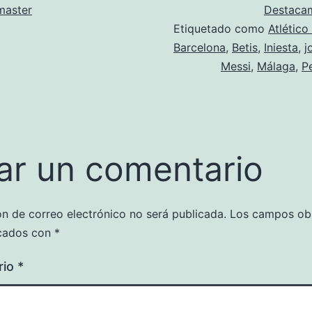
aster
Destaca
Etiquetado como
Atlético
Barcelona
,
Betis
,
Iniesta
,
j
Messi
,
Málaga
,
P
ar un comentario
ón de correo electrónico no será publicada.
Los campos obl
cados con
*
rio
*