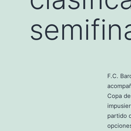
semifin
F.C. Bar
acompañe
Copa del
impusier
partido 
opciones