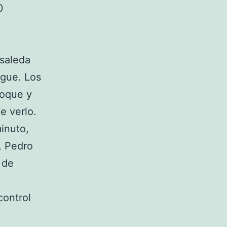
0
osaleda
gue. Los
toque y
e verlo.
minuto,
, Pedro
 de
control