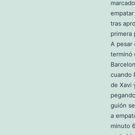
marcador
empatar 
tras apr
primera 
A pesar 
terminó 
Barcelon
cuando P
de Xavi 
pegando 
guión se
a empata
minuto 6