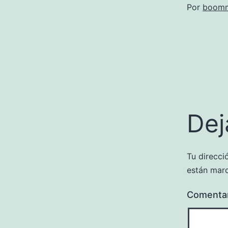
Por
boomm
Dej
Tu direcci
están mar
Comenta