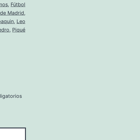
mos
,
Fútbol
 de Madrid
,
oaquin
,
Leo
edro
,
Piqué
igatorios