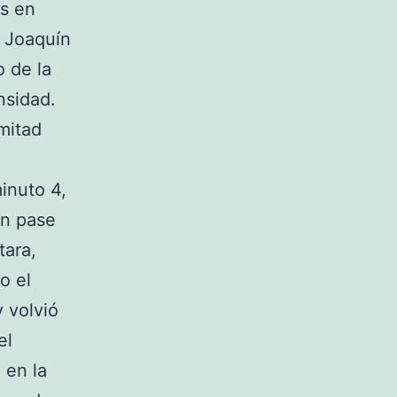
os en
o Joaquín
o de la
nsidad.
mitad
minuto 4,
un pase
tara,
o el
y volvió
el
 en la