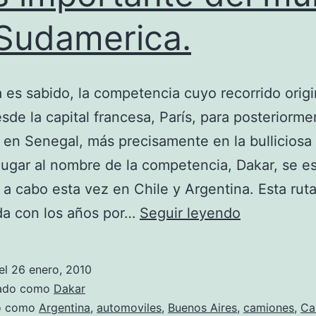
Sudamerica.
es sabido, la competencia cuyo recorrido origi
esde la capital francesa, París, para posteriorme
 en Senegal, más precisamente en la bulliciosa
lugar al nombre de la competencia, Dakar, se e
 a cabo esta vez en Chile y Argentina. Esta ruta
La
da con los años por…
Seguir leyendo
competenc
Rally-
el
26 enero, 2010
Raid
zado como
Dakar
mas
do como
Argentina
,
automoviles
,
Buenos Aires
,
camiones
,
Ca