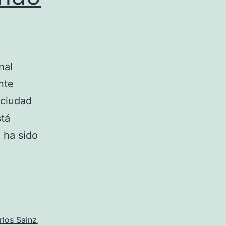
nal
nte
 ciudad
stá
 ha sido
ia
rlos Sainz
,