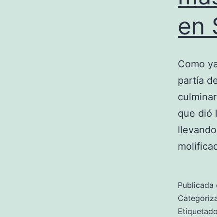
en 
Como ya 
partía d
culminar
que dió 
llevando
molifica
Publicada 
Categori
Etiqueta