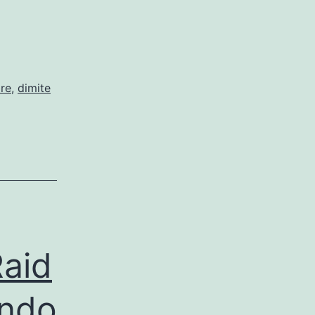
bre
,
dimite
Raid
undo