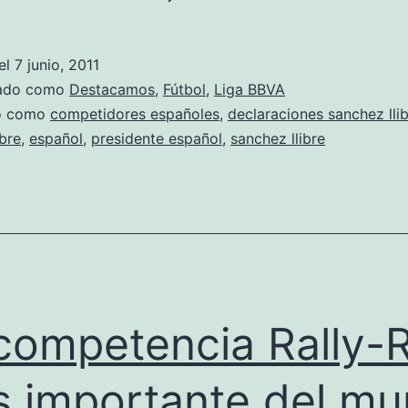
el
7 junio, 2011
zado como
Destacamos
,
Fútbol
,
Liga BBVA
do como
competidores españoles
,
declaraciones sanchez lli
ibre
,
español
,
presidente español
,
sanchez llibre
competencia Rally-
 importante del m