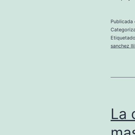
Publicada 
Categori
Etiqueta
sanchez ll
La 
mas