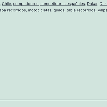
,
Chile
,
competidores
,
competidores españoles
,
Dakar
,
Dak
importante
pa recorridos
,
motocicletas
,
quads
,
tabla recorridos
,
Valp
del
mundo
en
Sudamerica