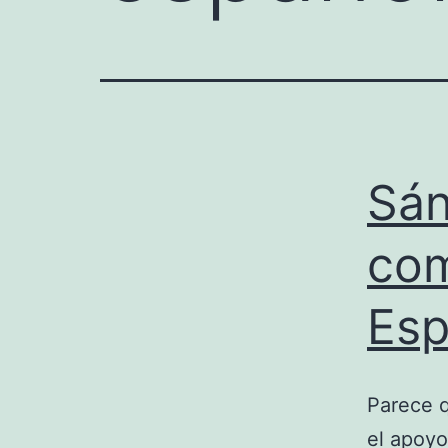
Sán
com
Esp
Parece 
el apoyo