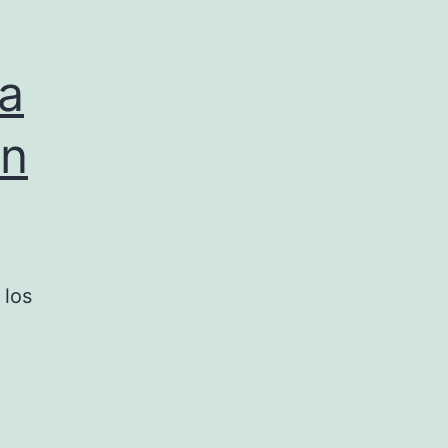
la
ón
 los