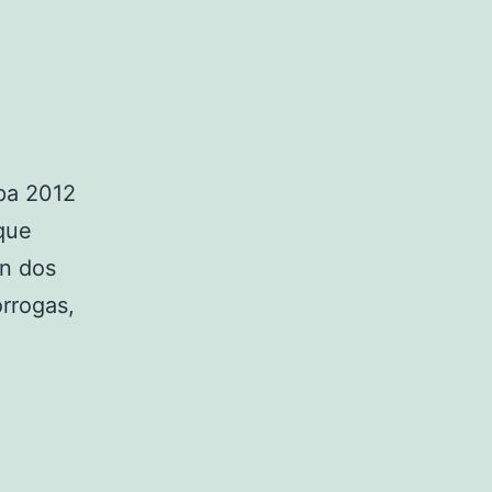
pa 2012
 que
án dos
órrogas,
an