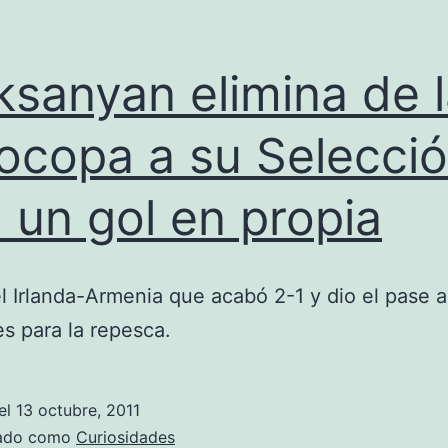
a
Polonia
ksanyan elimina de 
ocopa a su Selecci
 un gol en propia
l Irlanda-Armenia que acabó 2-1 y dio el pase a
es para la repesca.
el
13 octubre, 2011
zado como
Curiosidades