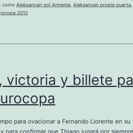
do como
Aleksanyan gol Armenia
,
Aleksanyan propia puerta
rocopa 2012
, victoria y billete p
Eurocopa
mpo para ovacionar a Fernando Llorente en su v
a y para confirmar que Thiago jugará por siempr