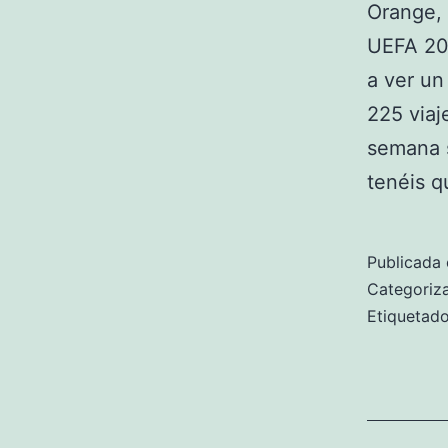
Orange, 
UEFA 201
a ver un
225 viaj
semana s
tenéis 
Publicada 
Categori
Etiqueta