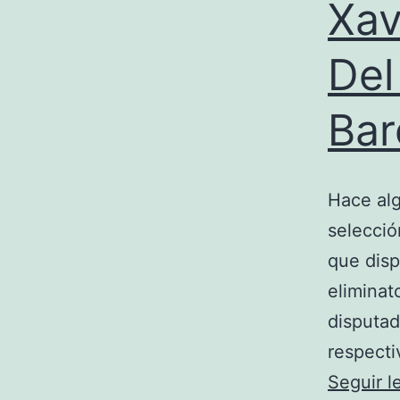
Xav
Del
Bar
Hace alg
selecció
que disp
eliminat
disputad
respecti
Seguir 