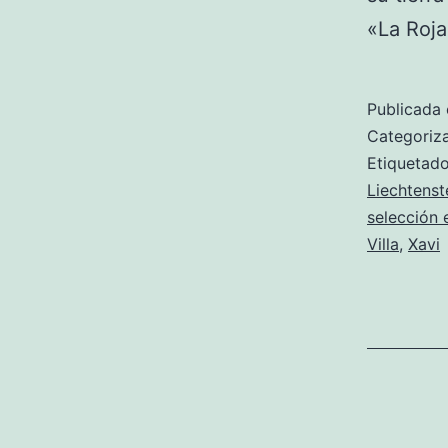
«La Roja
Publicada 
Categori
Etiqueta
Liechtenst
selección 
Villa
,
Xavi