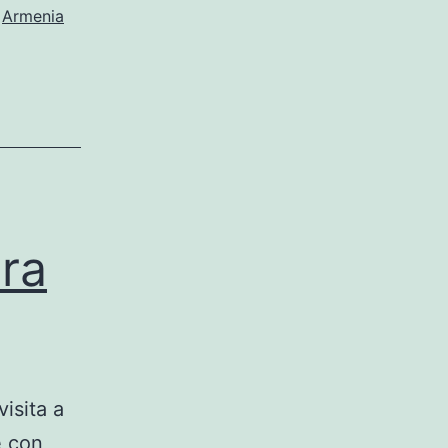
,
Armenia
ara
isita a
e con