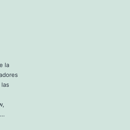
e la
gadores
 las
w,
,…