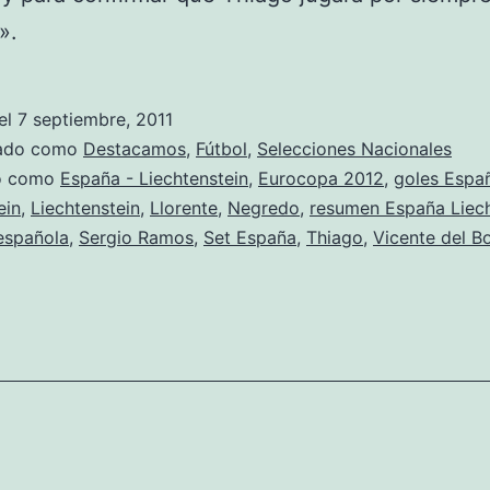
».
el
7 septiembre, 2011
zado como
Destacamos
,
Fútbol
,
Selecciones Nacionales
do como
España - Liechtenstein
,
Eurocopa 2012
,
goles Espa
ein
,
Liechtenstein
,
Llorente
,
Negredo
,
resumen España Liech
española
,
Sergio Ramos
,
Set España
,
Thiago
,
Vicente del B