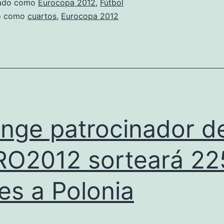
zado como
Eurocopa 2012
,
Fútbol
do como
cuartos
,
Eurocopa 2012
nge patrocinador de
O2012 sorteará 22
jes a Polonia