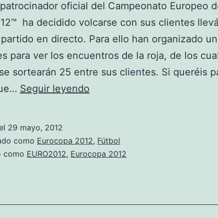
patrocinador oficial del Campeonato Europeo d
2™ ha decidido volcarse con sus clientes llev
 partido en directo. Para ello han organizado un
es para ver los encuentros de la roja, de los cu
e sortearán 25 entre sus clientes. Si queréis pa
Orange
que…
Seguir leyendo
patrocinador
de
el
29 mayo, 2012
la
zado como
Eurocopa 2012
,
Fútbol
EURO2012
do como
EURO2012
,
Eurocopa 2012
sorteará
225
viajes