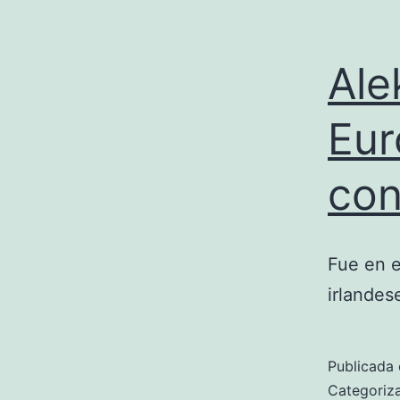
Ale
Eur
con
Fue en e
irlandes
Publicada 
Categori