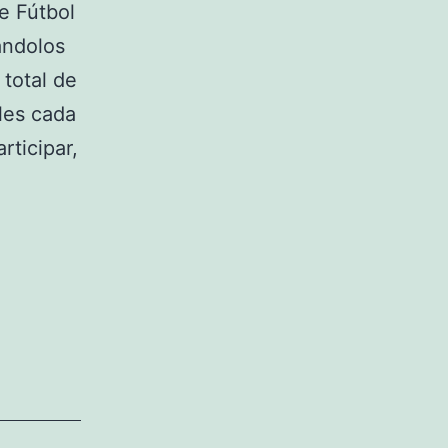
e Fútbol
ándolos
 total de
ales cada
rticipar,