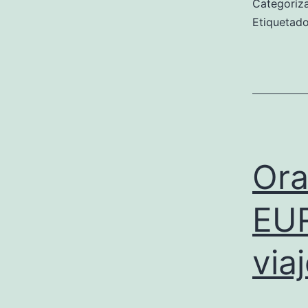
Categori
Etiqueta
Ora
EUR
via