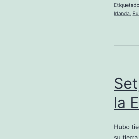
Etiqueta
Irlanda
,
Eu
Set
la 
Hubo tie
su tierr