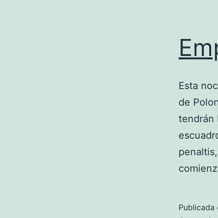
Emp
Esta no
de Polon
tendrán 
escuadro
penaltis
comienz
Publicada 