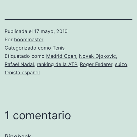
Publicada el
17 mayo, 2010
Por
boommaster
Categorizado como
Tenis
Etiquetado como
Madrid Open
,
Novak Djokovic
,
Rafael Nadal
,
ranking de la ATP
,
Roger Federer
,
suizo
,
tenista español
1 comentario
Pingback: