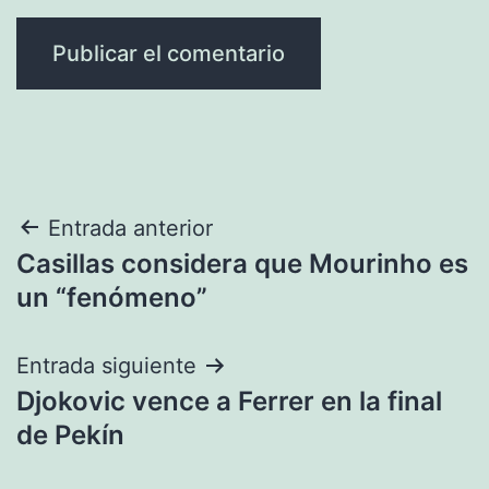
Navegación
Entrada anterior
Casillas considera que Mourinho es
de
un “fenómeno”
entradas
Entrada siguiente
Djokovic vence a Ferrer en la final
de Pekín