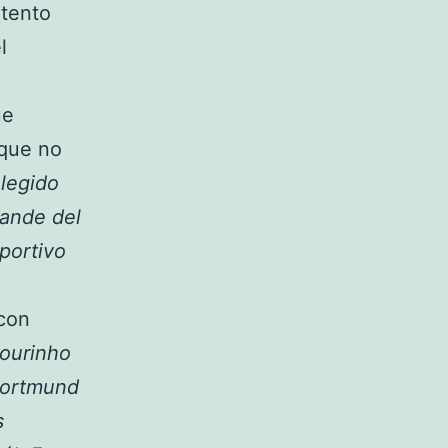
ntento
l
ue
 que no
legido
rande del
portivo
con
ourinho
Dortmund
s