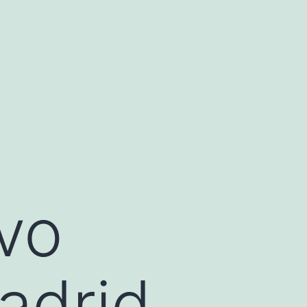
evo
adrid