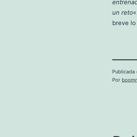
entrenad
un reto
«
breve lo
Publicada 
Por
boomm