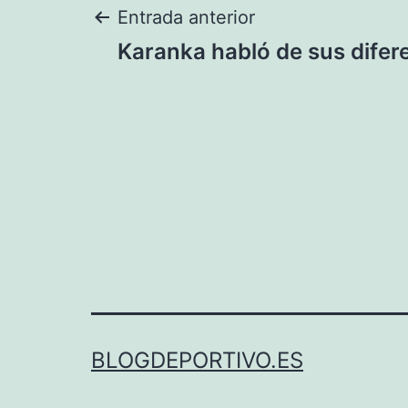
Navegación
Entrada anterior
Karanka habló de sus dife
de
entradas
BLOGDEPORTIVO.ES