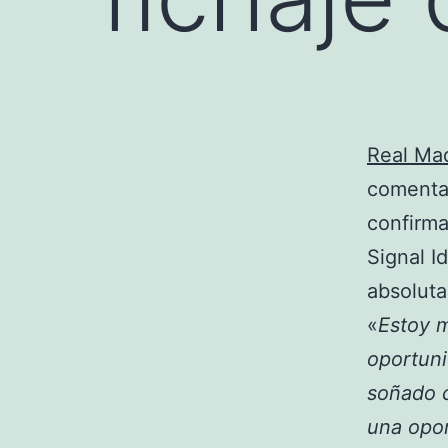
Real Ma
comentan
confirma
Signal I
absoluta
«
Estoy m
oportuni
soñado c
una opor