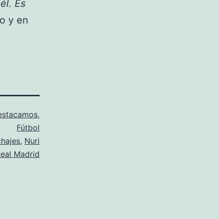
él. Es
o y en
estacamos
,
Fútbol
chajes
,
Nuri
eal Madrid