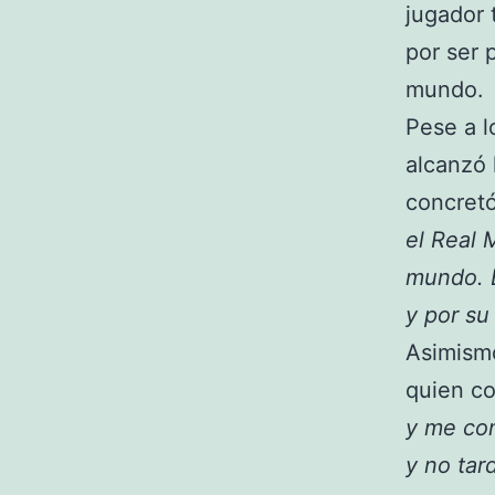
jugador 
por ser 
mundo.
Pese a l
alcanzó 
concretó
el Real 
mundo. E
y por su 
Asimism
quien co
y me co
y no tar