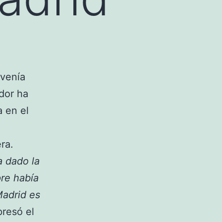
 venía
dor ha
 en el
ra.
a dado la
re había
Madrid es
presó el