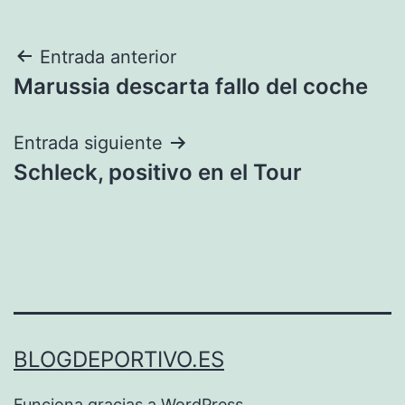
Navegación
Entrada anterior
Marussia descarta fallo del coche
de
entradas
Entrada siguiente
Schleck, positivo en el Tour
BLOGDEPORTIVO.ES
Funciona gracias a
WordPress
.