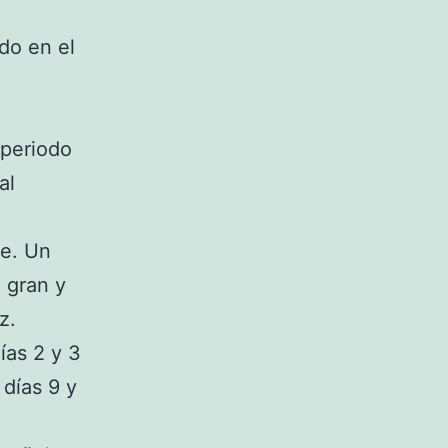
do en el
 periodo
al
le. Un
 gran y
z.
ías 2 y 3
 días 9 y