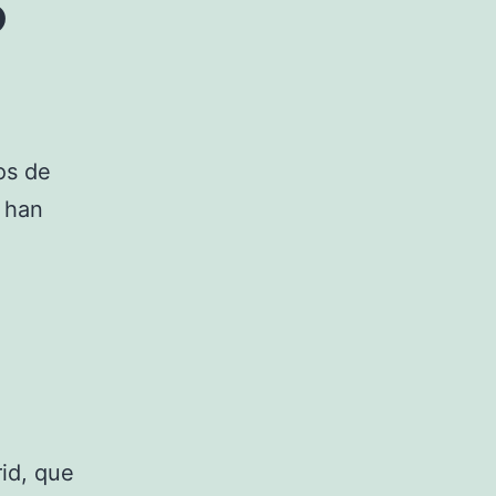
os de
 han
rid, que