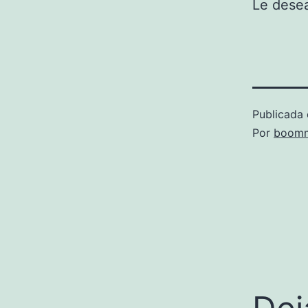
Le desea
Publicada 
Por
boomm