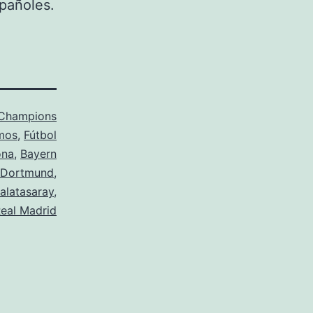
pañoles.
Champions
mos
,
Fútbol
ona
,
Bayern
 Dortmund
,
alatasaray
,
eal Madrid