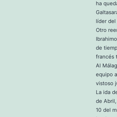
ha queda
Galtasar
líder de
Otro re
Ibrahimo
de tiem
francés 
Al Málag
equipo a
vistoso j
La ida d
de Abril
10 del 