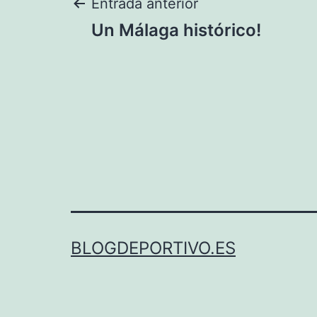
Navegación
Entrada anterior
Un Málaga histórico!
de
entradas
BLOGDEPORTIVO.ES