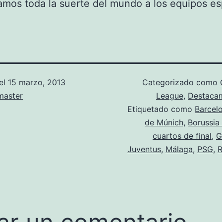
mos toda la suerte del mundo a los equipos es
el
15 marzo, 2013
Categorizado como
aster
League
,
Destaca
Etiquetado como
Barcel
de Múnich
,
Borussia
cuartos de final
,
G
Juventus
,
Málaga
,
PSG
,
R