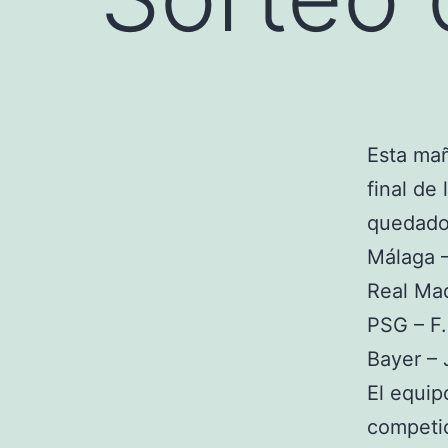
Esta mañ
final de
quedado 
Málaga –
Real Mad
PSG – F.
Bayer –
El equip
competic