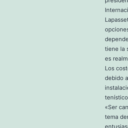
presiden
Internac
Lapasset
opciones
depender
tiene la
es realm
Los cost
debido a
instalac
tenístic
«Ser can
tema dem
entusias