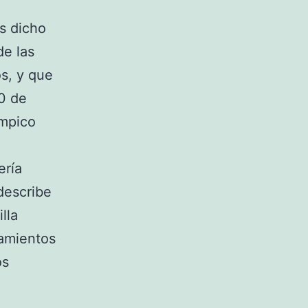
os dicho
de las
os, y que
50 de
ímpico
ería
describe
lla
zamientos
os