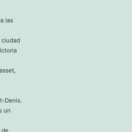
a las
a ciudad
ictoria
asset,
t-Denis.
s un
é de