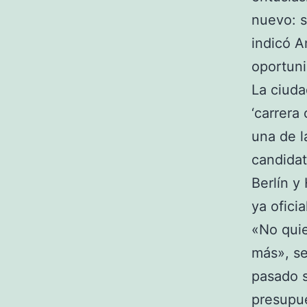
nuevo: s
indicó A
oportuni
La ciuda
‘carrera
una de l
candidat
Berlín 
ya ofici
«No quie
más», se
pasado s
presupue