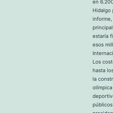
en 6.200
Hidalgo 
informe,
principa
estaría 
esos mil
Internac
Los cost
hasta lo
la const
olímpica
deportiv
públicos