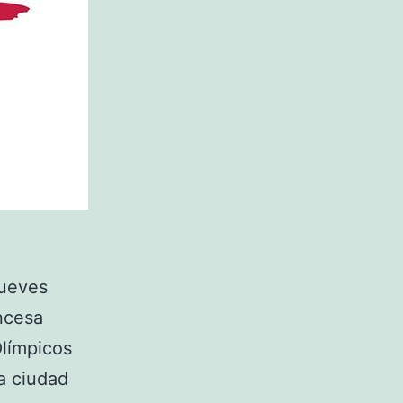
jueves
ancesa
Olímpicos
a ciudad