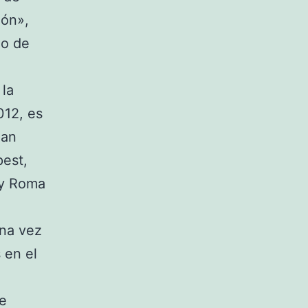
zón»,
io de
 la
012, es
lan
pest,
 y Roma
una vez
 en el
ue