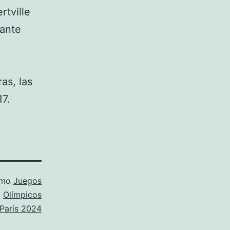
rtville
rante
as, las
17.
omo
Juegos
Olímpicos
París 2024