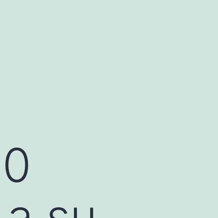
00
 a su