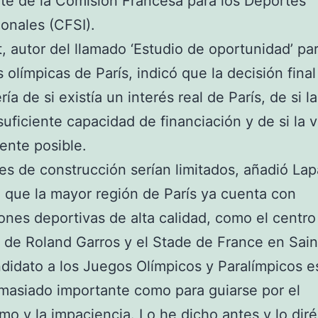
te de la Comisión Francesa para los Deportes
ionales (CFSI).
, autor del llamado ‘Estudio de oportunidad’ par
 olímpicas de París, indicó que la decisión final
ía de si existía un interés real de París, de si l
 suficiente capacidad de financiación y de si la v
ente posible.
es de construcción serían limitados, añadió Lap
 que la mayor región de París ya cuenta con
iones deportivas de alta calidad, como el centro
o de Roland Garros y el Stade de France en Sain
didato a los Juegos Olímpicos y Paralímpicos e
asiado importante como para guiarse por el
mo y la impaciencia. Lo he dicho antes y lo dir