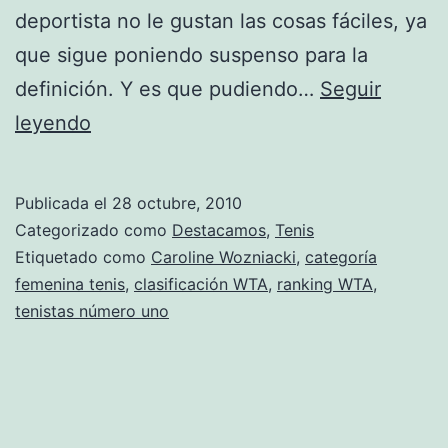
deportista no le gustan las cosas fáciles, ya
que sigue poniendo suspenso para la
definición. Y es que pudiendo…
Seguir
Masters
leyendo
Qatar:
Wozniacki
Publicada el
28 octubre, 2010
alarga
Categorizado como
Destacamos
,
Tenis
la
Etiquetado como
Caroline Wozniacki
,
categoría
femenina tenis
,
clasificación WTA
,
ranking WTA
,
espera
tenistas número uno