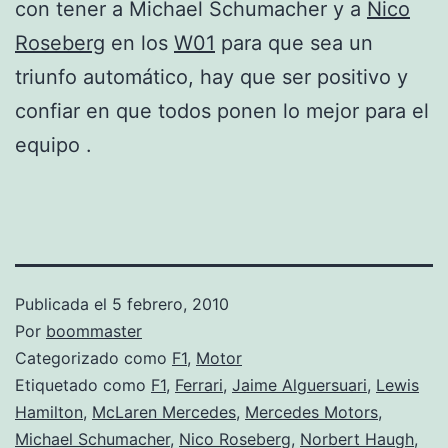
con tener a Michael Schumacher y a
Nico
Roseberg
en los
W01
para que sea un
triunfo automático, hay que ser positivo y
confiar en que todos ponen lo mejor para el
equipo .
Publicada el
5 febrero, 2010
Por
boommaster
Categorizado como
F1
,
Motor
Etiquetado como
F1
,
Ferrari
,
Jaime Alguersuari
,
Lewis
Hamilton
,
McLaren Mercedes
,
Mercedes Motors
,
Michael Schumacher
,
Nico Roseberg
,
Norbert Haugh
,