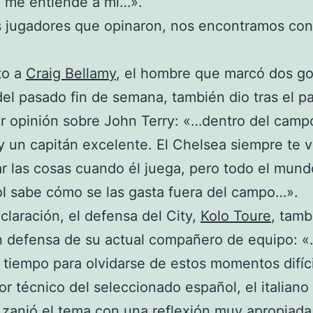
 me entiende a mí…».
s jugadores que opinaron, nos encontramos co
to a
Craig Bellamy
, el hombre que marcó dos go
del pasado fin de semana, también dio tras el pa
ar opinión sobre John Terry: «…dentro del camp
y un capitán excelente. El Chelsea siempre te v
r las cosas cuando él juega, pero todo el mund
ol sabe cómo se las gasta fuera del campo…».
claración, el defensa del City,
Kolo Toure
, tamb
n defensa de su actual compañero de equipo: 
 tiempo para olvidarse de estos momentos difíc
tor técnico del seleccionado español, el italiano
, zanjó el tema con una reflexión muy apropiada