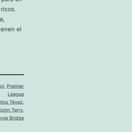
ricos.
a,
ienen el
ol
,
Premier
League
rlos Tévez
,
John Terry
,
yne Bridge