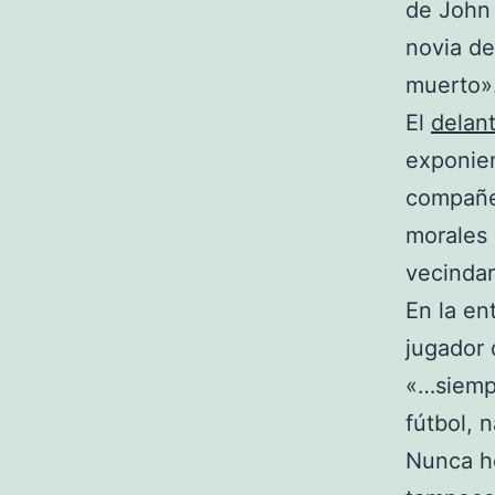
de John 
novia de
muerto»
El
delan
exponien
compañe
morales 
vecindar
En la en
jugador 
«…siempr
fútbol, 
Nunca he