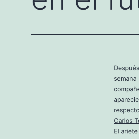
Después 
semana
compañ
apareci
respecto
Carlos 
El ariet