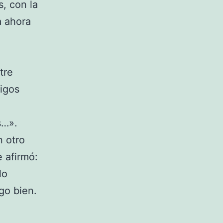
, con la
a ahora
tre
igos
s…».
n otro
e afirmó:
lo
go bien.