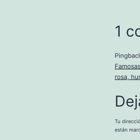
1 c
Pingbac
Famosas,
rosa, h
Dej
Tu direcci
están mar