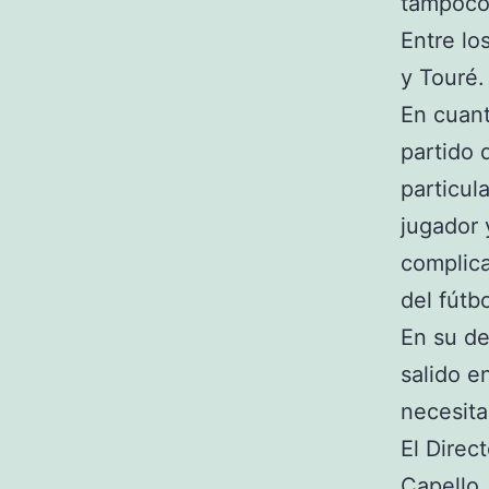
tampoco
Entre lo
y Touré.
En cuan
partido 
particul
jugador 
complica
del fútb
En su de
salido e
necesita
El Direc
Capello