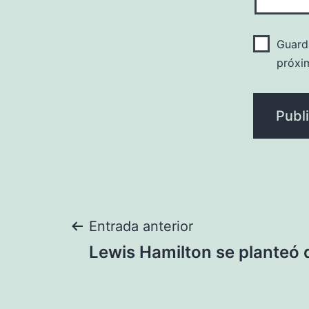
Guard
próxi
Navegación
Entrada anterior
Lewis Hamilton se planteó 
de