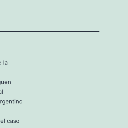
 la
iguen
al
argentino
 el caso