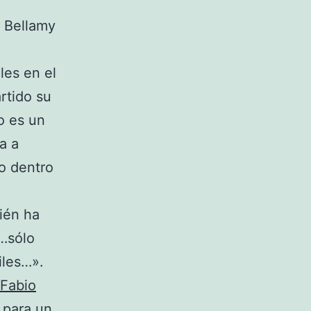
n Bellamy
les en el
rtido su
o es un
a a
o dentro
ién ha
«…sólo
iles…».
Fabio
 para un