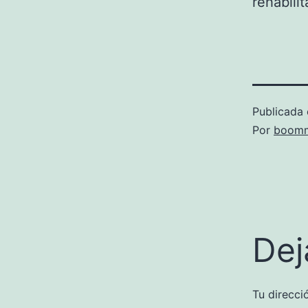
rehabilit
Publicada 
Por
boomm
Dej
Tu direcci