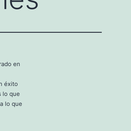
erado en
 éxito
s lo que
a lo que