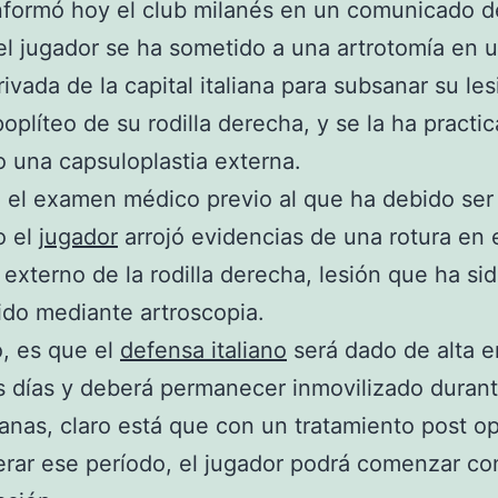
nformó hoy el club milanés en un comunicado d
el jugador se ha sometido a una artrotomía en 
rivada de la capital italiana para subsanar su les
oplíteo de su rodilla derecha, y se la ha practi
 una capsuloplastia externa.
el examen médico previo al que ha debido ser
o el
jugador
arrojó evidencias de una rotura en 
externo de la rodilla derecha, lesión que ha si
ido mediante artroscopia.
o, es que el
defensa italiano
será dado de alta e
 días y deberá permanecer inmovilizado duran
nas, claro está que con un tratamiento post op
erar ese período, el jugador podrá comenzar co