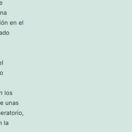
e
una
ión en el
cado
el
do
n los
te unas
eratorio,
n la