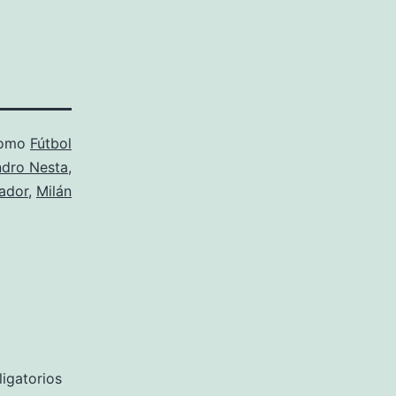
como
Fútbol
ndro Nesta
,
ador
,
Milán
igatorios