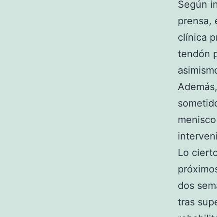
Según i
prensa, 
clínica p
tendón p
asimismo
Además, 
sometid
menisco 
interven
Lo ciert
próximos
dos sema
tras sup