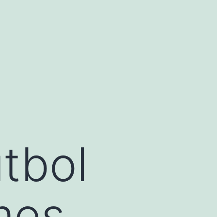
útbol
mes