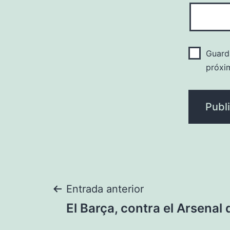
Guard
próxi
Navegación
Entrada anterior
El Barça, contra el Arsenal
de