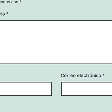
cados con
*
rio
*
*
Correo electrónico
*