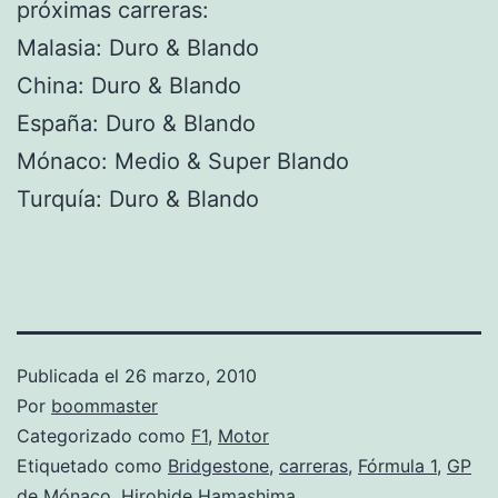
próximas carreras:
Malasia: Duro & Blando
China: Duro & Blando
España: Duro & Blando
Mónaco: Medio & Super Blando
Turquía: Duro & Blando
Publicada el
26 marzo, 2010
Por
boommaster
Categorizado como
F1
,
Motor
Etiquetado como
Bridgestone
,
carreras
,
Fórmula 1
,
GP
de Mónaco
,
Hirohide Hamashima