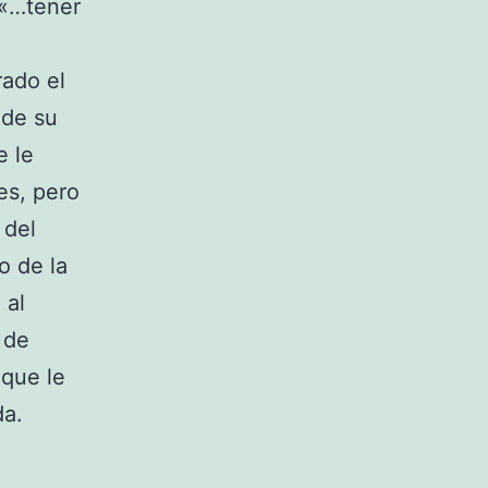
 «…tener
rado el
 de su
e le
es, pero
 del
o de la
 al
 de
 que le
da.