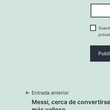
Guard
próxi
Navegación
Entrada anterior
Messi, cerca de convertirse
más valioso