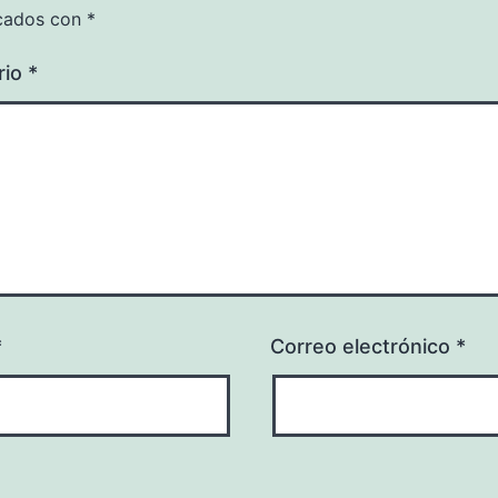
cados con
*
rio
*
*
Correo electrónico
*