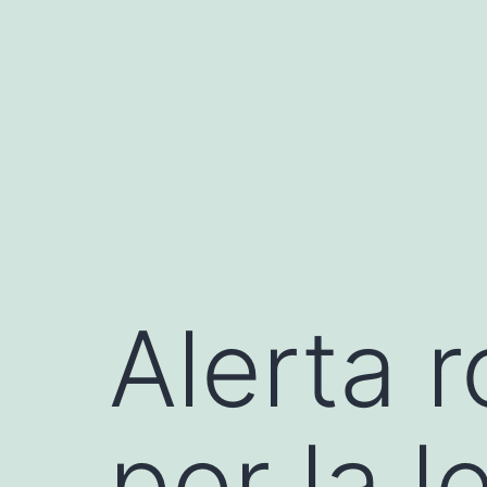
Saltar
al
contenido
Alerta r
por la 