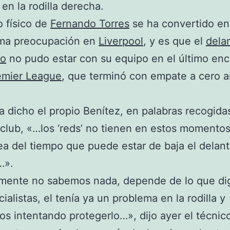
en la rodilla derecha.
o físico de
Fernando Torres
se ha convertido en
ma preocupación en
Liverpool
, y es que el
dela
ño
no pudo estar con su equipo en el último en
emier League
, que terminó con empate a cero a
 dicho el propio Benítez, en palabras recogidas
club, «…los ‘reds’ no tienen en estos momentos
dea del tiempo que puede estar de baja el delan
…».
mente no sabemos nada, depende de lo que di
ialistas, el tenía ya un problema en la rodilla y
s intentando protegerlo…», dijo ayer el técnic