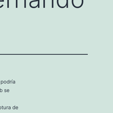
 podría
b se
otura de