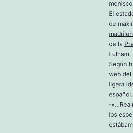
menisco 
El estad
de máxi
madrile
de la
Pr
Fulham.
Según ha
web del 
ligera i
español
-«…Real
los espec
estábamo