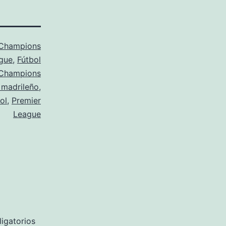
Champions
gue
,
Fútbol
Champions
 madrileño
,
ol
,
Premier
League
igatorios