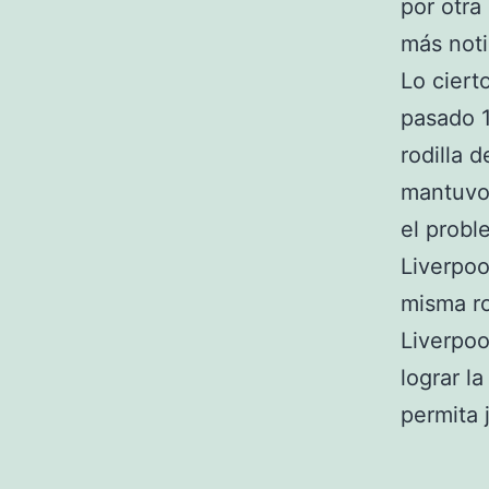
por otra
más noti
Lo ciert
pasado 1
rodilla 
mantuvo 
el probl
Liverpoo
misma ro
Liverpoo
lograr l
permita 