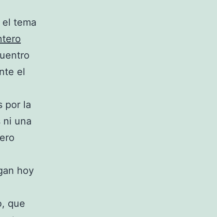
 el tema
ntero
cuentro
nte el
 por la
 ni una
tero
gan hoy
o, que