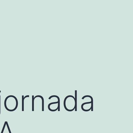
jornada
VA