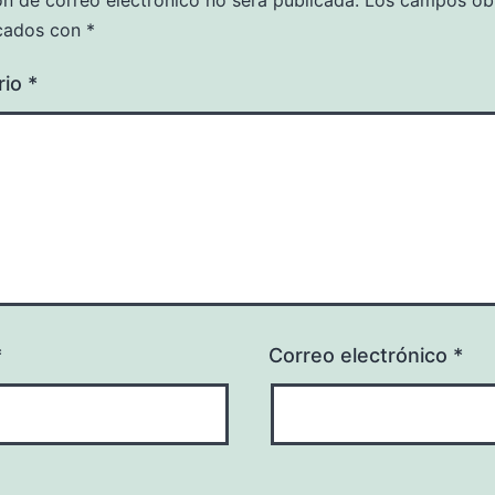
ón de correo electrónico no será publicada.
Los campos obl
cados con
*
rio
*
*
Correo electrónico
*