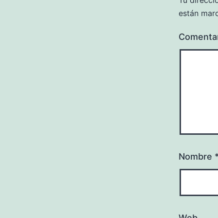
Tu direcci
están mar
Comenta
Nombre
Web