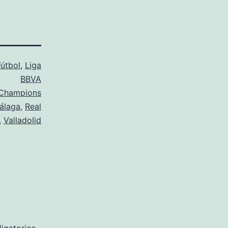
Fútbol
,
Liga
BBVA
Champions
álaga
,
Real
,
Valladolid