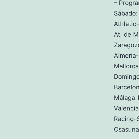
– Progra
Sábado:
Athletic
At. de M
Zaragoza
Almería-
Mallorc
Domingo
Barcelon
Málaga-
Valencia
Racing-
Osasuna