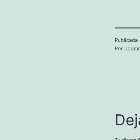
Publicada 
Por
boomm
Dej