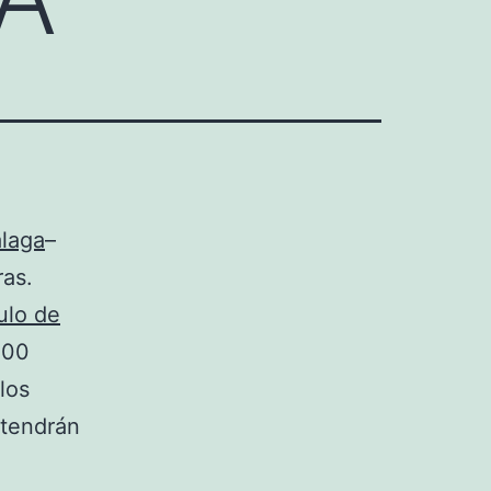
laga
–
ras.
tulo de
.00
los
tendrán