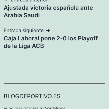
Navegación
Ajustada victoria española ante
de
Arabia Saudí
entradas
Entrada siguiente
Caja Laboral pone 2-0 los Playoff
de la Liga ACB
BLOGDEPORTIVO.ES
Funciona gracias a
WordPress
.