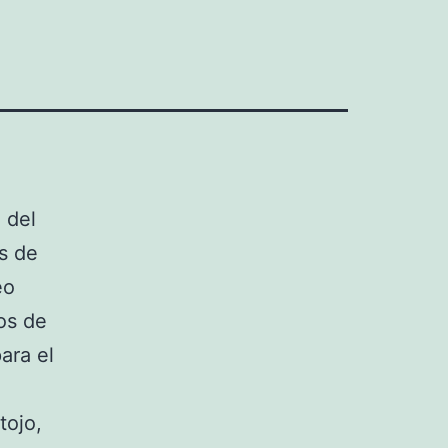
 del
és de
eo
os de
ara el
tojo,