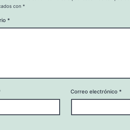
cados con
*
rio
*
*
Correo electrónico
*