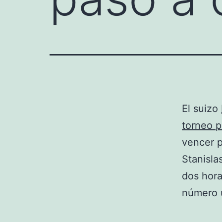
El suizo
torneo p
vencer p
Stanisla
dos hor
número 