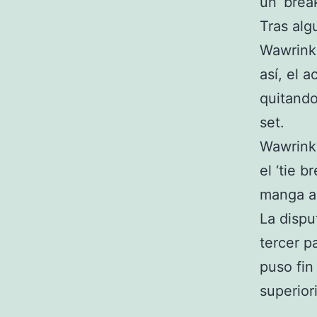
un ‘break
Tras alg
Wawrinka
así, el 
quitando
set.
Wawrinka
el ‘tie b
manga a 
La dispu
tercer p
puso fin
superior