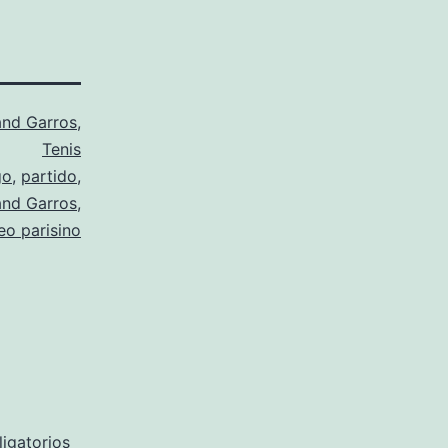
and Garros
,
Tenis
go
,
partido
,
and Garros
,
eo parisino
igatorios