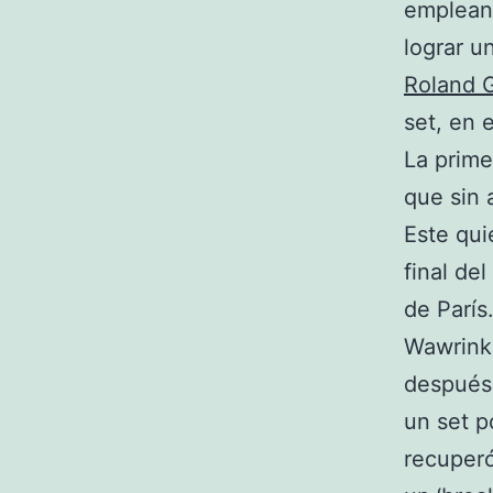
empleand
lograr u
Roland 
set, en 
La prime
que sin 
Este qui
final de
de París
Wawrinka
después 
un set p
recuper