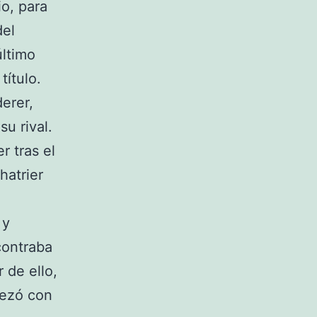
o, para
del
último
título.
erer,
su rival.
r tras el
atrier
 y
contraba
 de ello,
pezó con