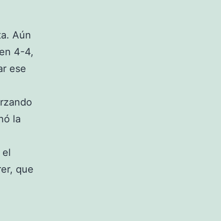
ta. Aún
 en 4-4,
ar ese
orzando
nó la
 el
rer, que