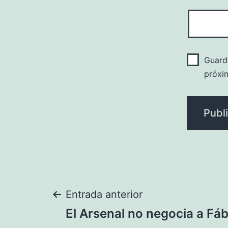
Guard
próxi
Navegación
Entrada anterior
El Arsenal no negocia a Fá