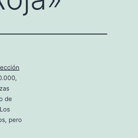
lección
0.000,
rzas
so de
 Los
os, pero