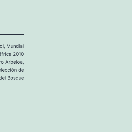
ol
,
Mundial
frica 2010
ro Arbeloa
,
elección de
del Bosque