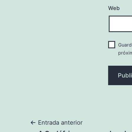
Web
Guard
próxi
Navegación
Entrada anterior