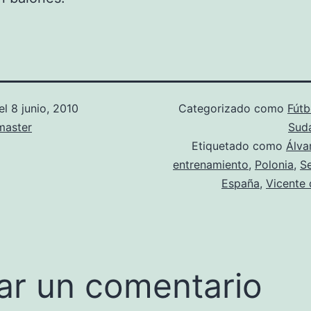
el
8 junio, 2010
Categorizado como
Fútb
aster
Sudá
Etiquetado como
Álva
entrenamiento
,
Polonia
,
S
España
,
Vicente 
ar un comentario