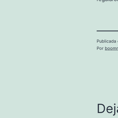
Publicada 
Por
boomm
Dej