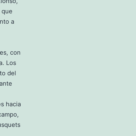
Alonso,
ó que
nto a
res, con
a. Los
to del
 ante
es hacia
 campo,
usquets