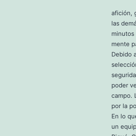
afición,
las dem
minutos 
mente pa
Debido a
selecció
segurida
poder ve
campo. L
por la po
En lo qu
un equip