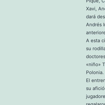
Piqué, C
Xavi, An
dará des
Andrés I
anterior
A esta c
su rodil
doctores
«niño» T
Polonia.
El entre
su afici
jugador
regalaro