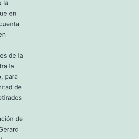
 la
que en
ncuenta
en
es de la
ra la
, para
mitad de
etirados
ación de
 Gerard