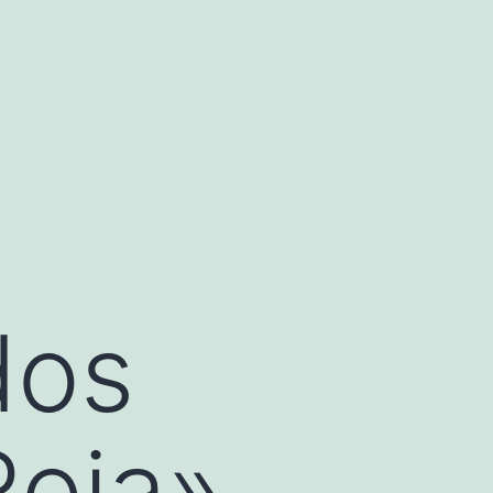
dos
Roja»