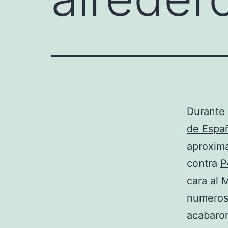
Durante
de Espa
aproxima
contra
P
cara al 
numeroso
acabaron