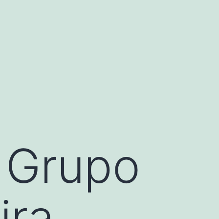
l Grupo
ira