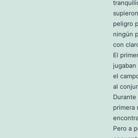
tranquil
supieron
peligro 
ningún 
con clar
El prime
jugaban 
el campo
al conju
Durante 
primera 
encontra
Pero a p