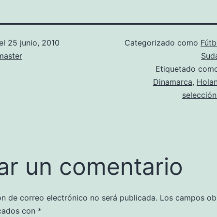
el
25 junio, 2010
Categorizado como
Fútb
aster
Sudá
Etiquetado com
Dinamarca
,
Hola
selecció
ar un comentario
ón de correo electrónico no será publicada.
Los campos obl
cados con
*