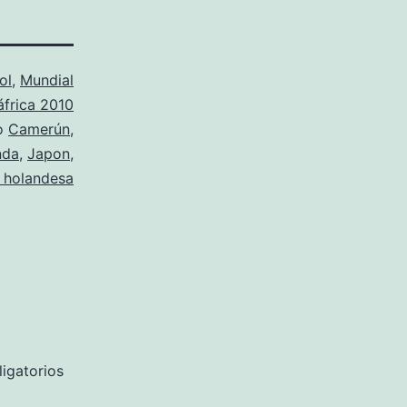
ol
,
Mundial
frica 2010
o
Camerún
,
nda
,
Japon
,
n holandesa
igatorios