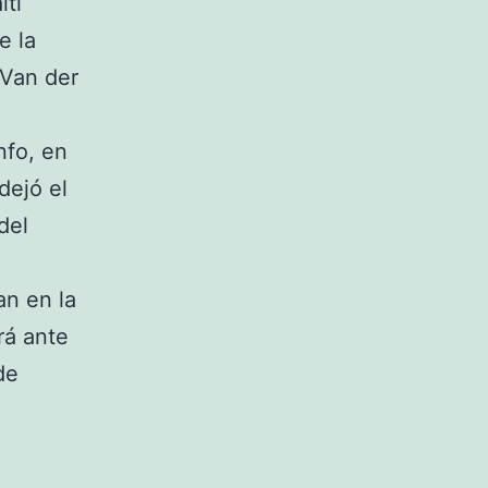
lti
e la
 Van der
nfo, en
dejó el
del
an en la
rá ante
de