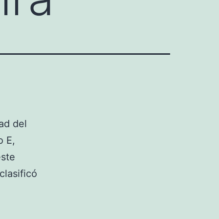
ad del
o E,
este
lasificó