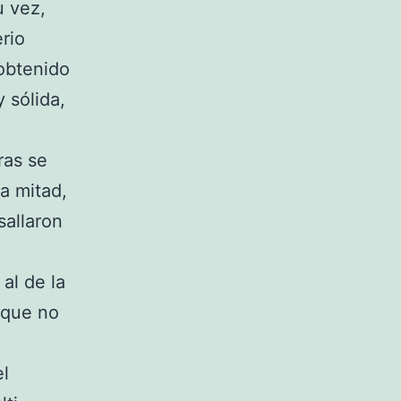
u vez,
rio
obtenido
 sólida,
ras se
a mitad,
sallaron
al de la
 que no
el