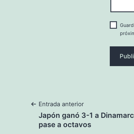
Guard
próxi
Navegación
Entrada anterior
Japón ganó 3-1 a Dinamarca
de
pase a octavos