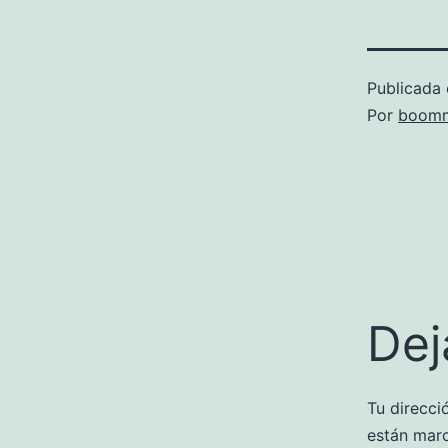
Publicada 
Por
boomm
Dej
Tu direcci
están mar