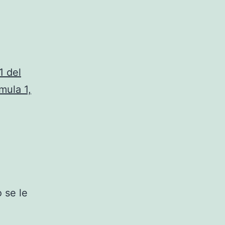
1 del
mula 1,
o se le