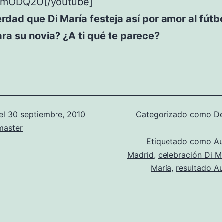
tmODQ2U[/youtube]
rdad que Di María festeja así por amor al fútb
ra su novia? ¿A ti qué te parece?
el
30 septiembre, 2010
Categorizado como
D
aster
Etiquetado como
Au
Madrid
,
celebración Di M
María
,
resultado A