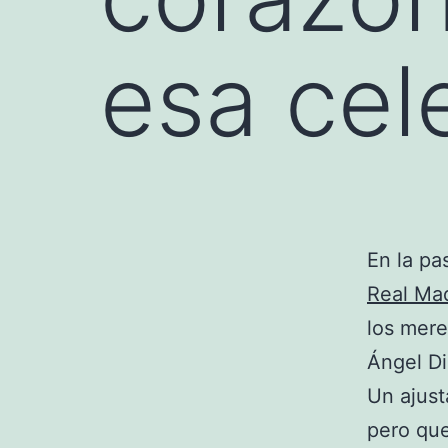
esa cel
En la pa
Real Ma
los mer
Ángel Di
Un ajust
pero que