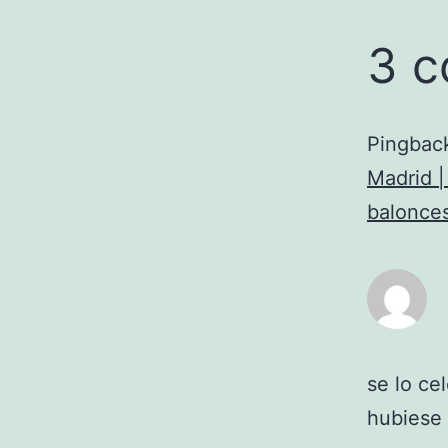
3 c
Pingbac
Madrid | 
balonces
se lo cel
hubiese 