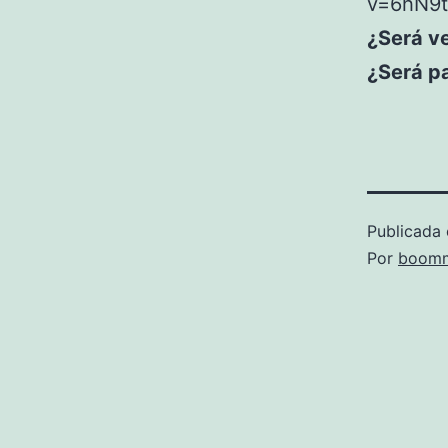
v=6hN9
¿Será ve
¿Será pa
Publicada 
Por
boomm