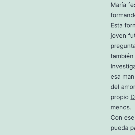
María fe
formand
Esta for
joven fu
pregunta
también 
Investig
esa mane
del amor
propio
D
menos.
Con ese 
pueda pa