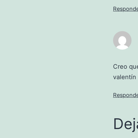
Respond
Creo que
valentín
Respond
Dej