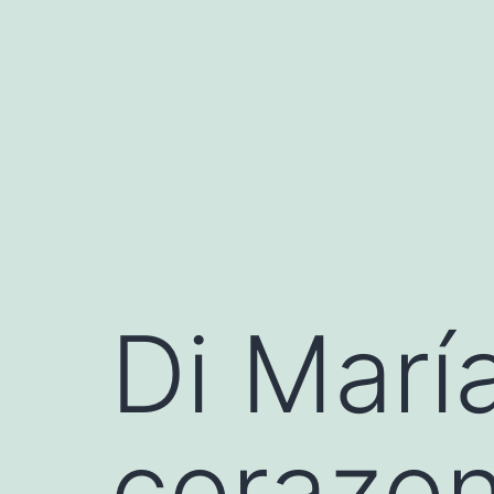
Saltar
al
contenido
Di María
corazon