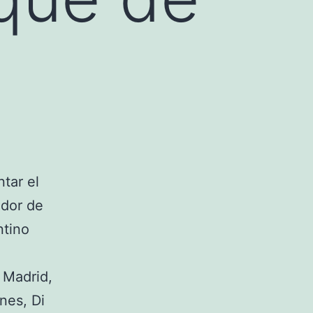
tar el
ador de
ntino
 Madrid,
nes, Di