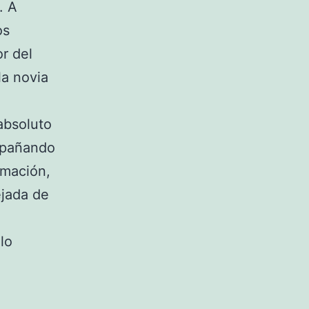
. A
os
r del
la novia
absoluto
ompañando
rmación,
ejada de
lo