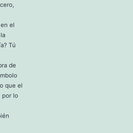
 cero,
 en el
la
ía? Tú
bra de
ímbolo
o que el
 por lo
bién