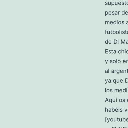
supuesto
pesar de
medios a
futbolist
de Di Ma
Esta chi
y solo e
al argen
ya que D
los med
Aquí os 
habéis v
[youtub