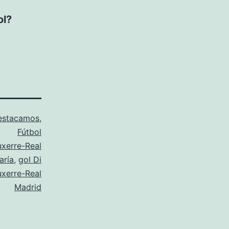
ol?
estacamos
,
Fútbol
xerre-Real
aría
,
gol Di
uxerre-Real
Madrid