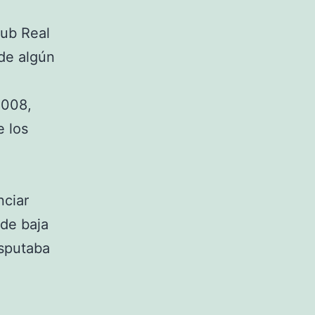
lub Real
 de algún
008,
e los
nciar
 de baja
isputaba