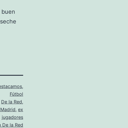
n buen
oseche
estacamos
,
Fútbol
o
De la Red
,
 Madrid
,
ex
,
jugadores
 De la Red