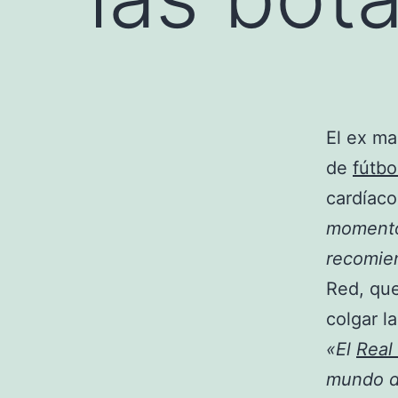
El ex ma
de
fútbo
cardíaco
momento
recomie
Red, que
colgar l
«El
Real
mundo d