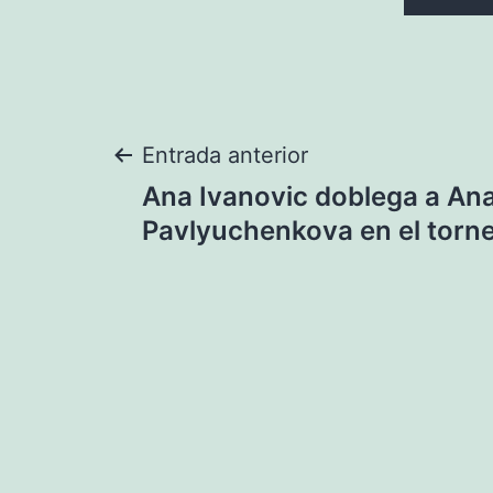
Navegación
Entrada anterior
Ana Ivanovic doblega a Ana
de
Pavlyuchenkova en el torne
entradas