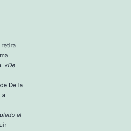
retira
ema
a.
«De
 de De la
 a
ulado al
uir