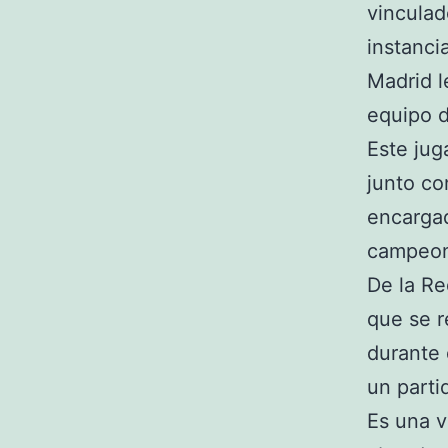
vincula
instanci
Madrid l
equipo d
Este ju
junto co
encargad
campeone
De la Re
que se r
durante 
un parti
Es una 