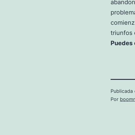
abandona
problem
comienz
triunfos
Puedes d
Publicada 
Por
boomm