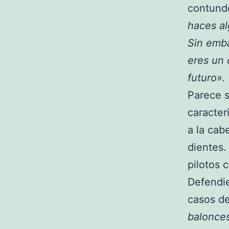
contund
haces al
Sin emba
eres un 
futuro».
Parece s
caracter
a la cab
dientes.
pilotos 
Defendie
casos d
balonce