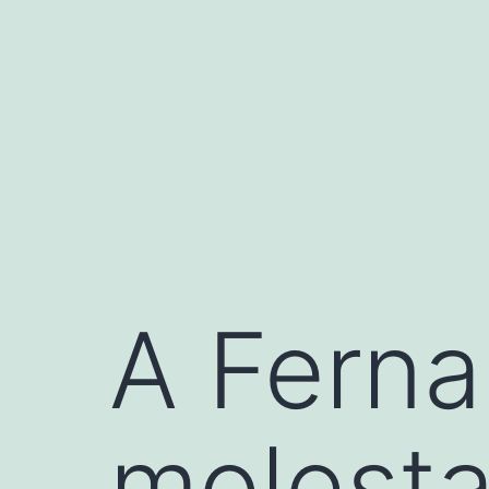
Saltar
al
contenido
A Ferna
molesta