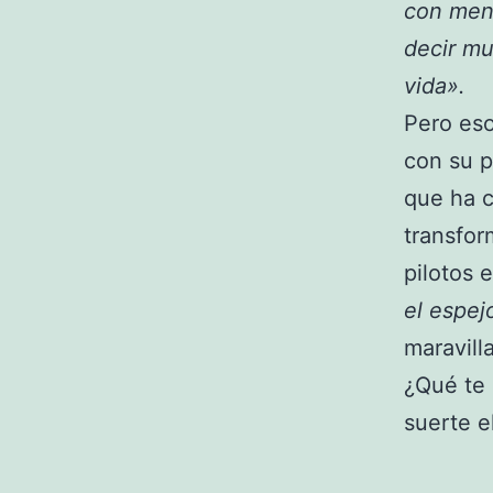
con men
decir mu
vida».
Pero eso
con su p
que ha c
transfor
pilotos e
el espej
maravill
¿Qué te 
suerte e