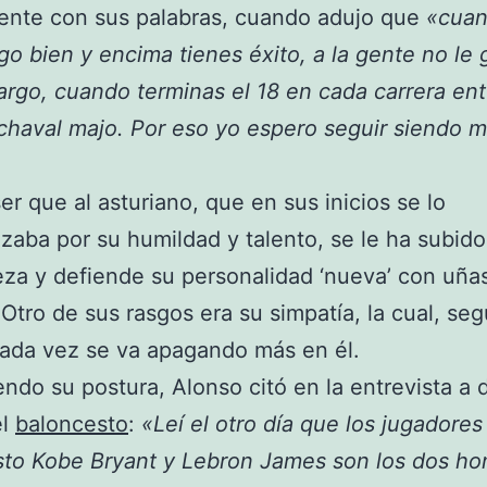
ente con sus palabras, cuando adujo que
«cua
go bien y encima tienes éxito, a la gente no le 
rgo, cuando terminas el 18 en cada carrera en
chaval majo. Por eso yo espero seguir siendo m
er que al asturiano, que en sus inicios se lo
izaba por su humildad y talento, se le ha subido
eza y defiende su personalidad ‘nueva’ con uña
 Otro de sus rasgos era su simpatía, la cual, se
cada vez se va apagando más en él.
ndo su postura, Alonso citó en la entrevista a 
el
baloncesto
:
«Leí el otro día que los jugadores
sto Kobe Bryant y Lebron James son los dos h