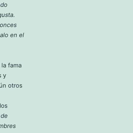
ndo
gusta.
tonces
alo en el
 la fama
s y
gún otros
dos
 de
ombres