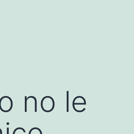
o no le
hico