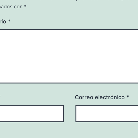
cados con
*
rio
*
*
Correo electrónico
*