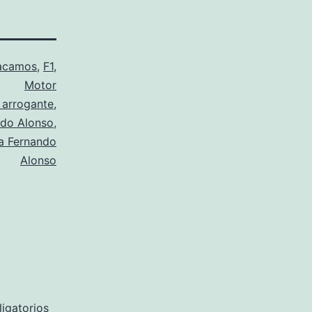
acamos
,
F1
,
Motor
 arrogante
,
ndo Alonso
,
a Fernando
Alonso
igatorios