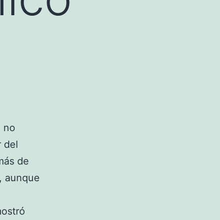
e no
 del
más de
o, aunque
mostró