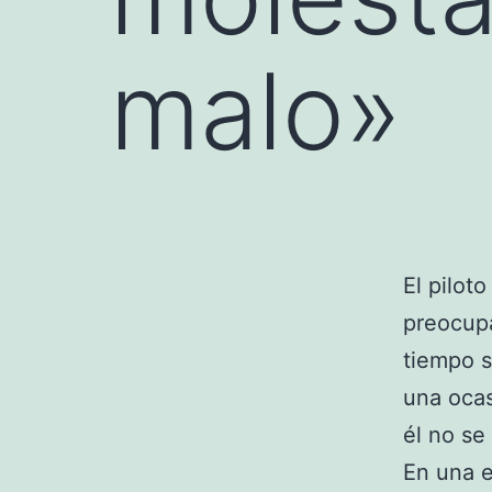
malo»
El pilot
preocupa
tiempo 
una ocas
él no se
En una e