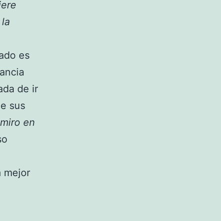
iere
 la
tado es
tancia
ada de ir
de sus
miro en
so
á mejor