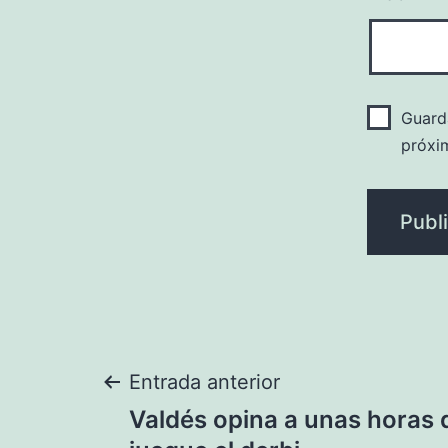
Guard
próxi
Navegación
Entrada anterior
Valdés opina a unas horas 