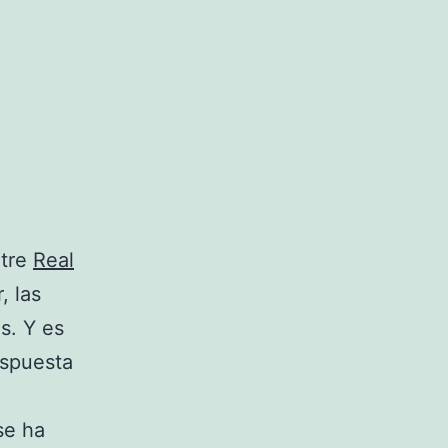
ntre
Real
, las
s. Y es
espuesta
se ha