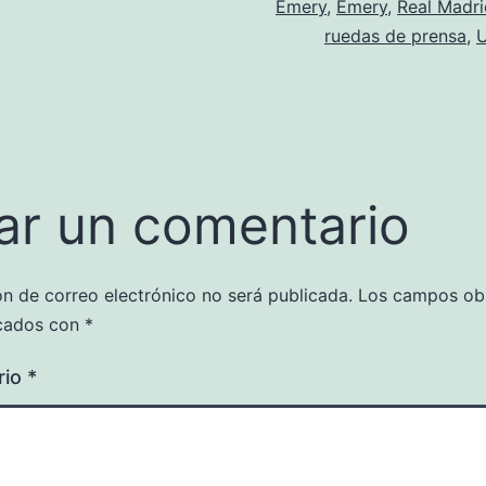
Emery
,
Emery
,
Real Madri
ruedas de prensa
,
U
ar un comentario
ón de correo electrónico no será publicada.
Los campos obl
cados con
*
rio
*