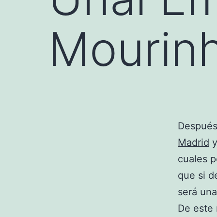
Mourin
Después 
Madrid
y
cuales p
que si d
será una
De este 