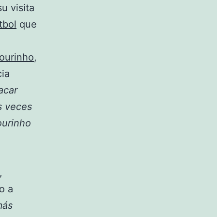
u visita
tbol
que
ourinho
,
cia
acar
s veces
ourinho
,
o a
más