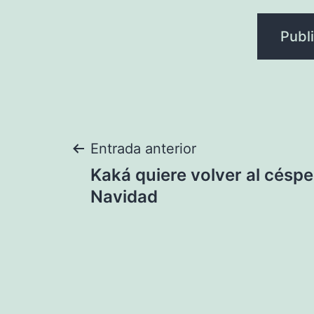
Navegación
Entrada anterior
Kaká quiere volver al césp
de
Navidad
entradas