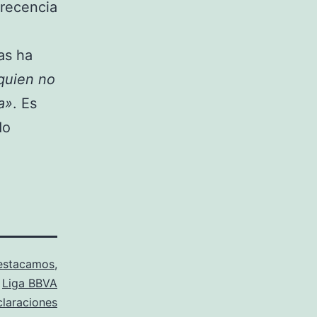
recencia
tas ha
 quien no
a»
. Es
do
estacamos
,
,
Liga BBVA
claraciones