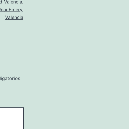
d-Valencia
,
nai Emery
,
Valencia
igatorios