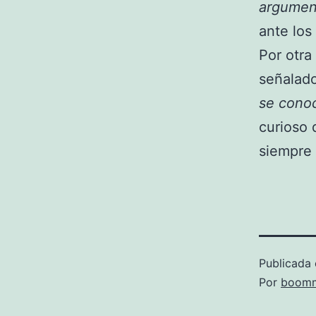
argument
ante los
Por otra 
señalad
se conoc
curioso 
siempre 
Publicada 
Por
boomm