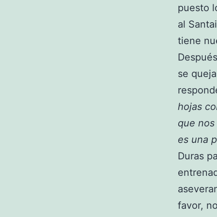
puesto l
al Santa
tiene nu
Después 
se queja
respond
hojas co
que nos 
es una p
Duras pa
entrenad
aseveran
favor, n