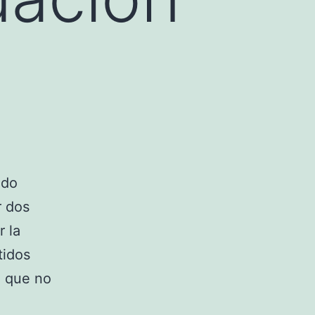
ado
r dos
r la
tidos
ó que no