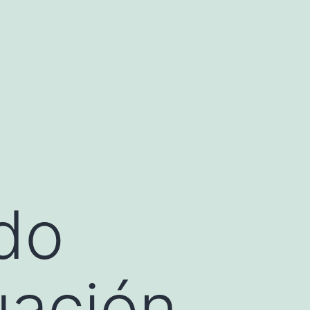
do
uación