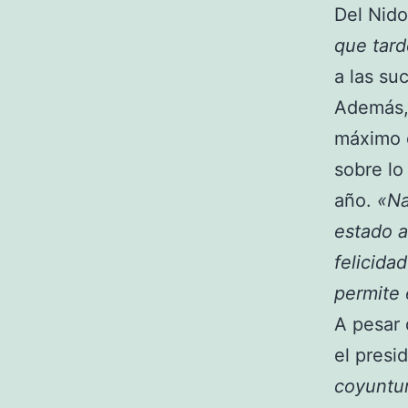
Del Nid
que tard
a las su
Además,
máximo d
sobre lo
año.
«Nad
estado 
felicida
permite
A pesar 
el presi
coyuntu