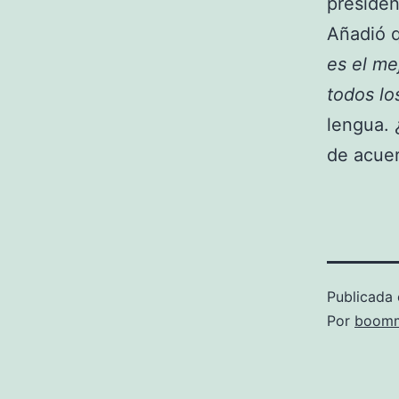
presiden
Añadió 
es el me
todos lo
lengua. 
de acuer
Publicada 
Por
boomm