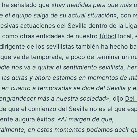
o ha señalado que
«hay medidas para que más p
e el equipo salga de su actual situación»
, con 
cesivas actuaciones del Sevilla dentro de la Liga
 como otras entidades de nuestro
fútbol
local, 
irigente de los sevillistas también ha hecho b
 que va de temporada, a poco de terminar un n
ie nos va a quitar el sentimiento sevillista, h
a las duras y ahora estamos en momentos de m
d en cuanto a temporadas se dice del Sevilla y 
 engrandecer más a nuestra sociedad»
, dijo
Del
de que el comienzo del Sevilla no es el que es
dente augura éxitos:
«Al margen de que,
ralmente, en estos momentos podamos decir q