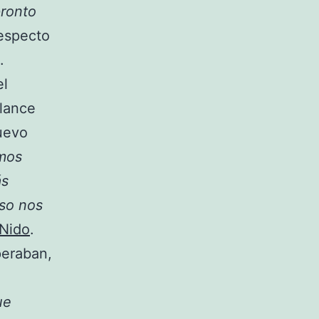
ronto
respecto
.
el
alance
uevo
emos
ás
eso nos
 Nido
.
peraban,
ue