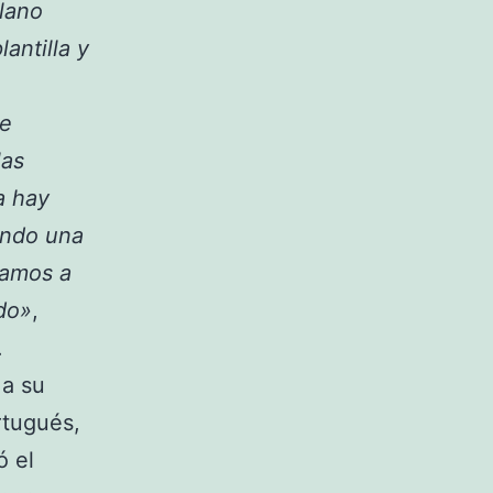
lano
antilla y
se
las
a hay
endo una
vamos a
do»
,
.
 a su
rtugués,
ó el