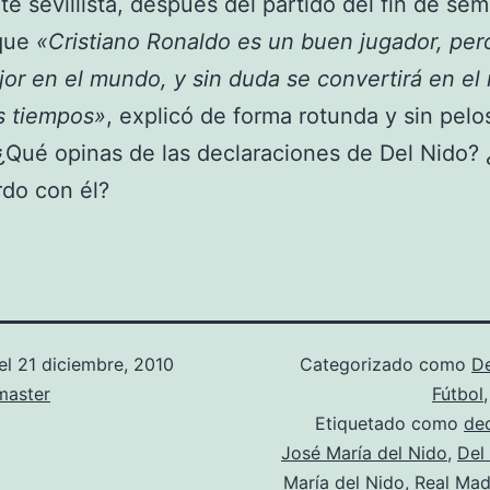
te sevillista, después del partido del fin de se
que
«Cristiano Ronaldo es un buen jugador, per
jor en el mundo, y sin duda se convertirá en el
s tiempos»
, explicó de forma rotunda y sin pelo
¿Qué opinas de las declaraciones de Del Nido? 
do con él?
el
21 diciembre, 2010
Categorizado como
D
aster
Fútbol
Etiquetado como
de
José María del Nido
,
Del
María del Nido
,
Real Mad