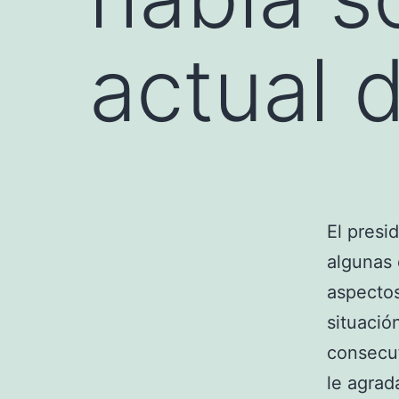
actual d
El presi
algunas 
aspectos
situació
consecut
le agra