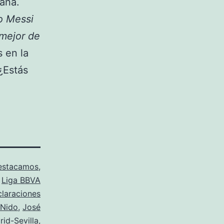
mana.
o Messi
 mejor de
s en la
¿Estás
estacamos
,
,
Liga BBVA
claraciones
 Nido
,
José
rid-Sevilla
,