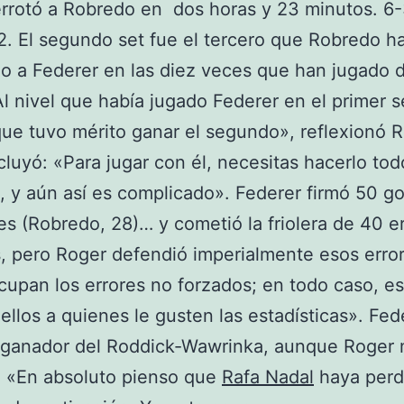
rrotó a Robredo en dos horas y 23 minutos. 6-
2. El segundo set fue el tercero que Robredo h
o a Federer en las diez veces que han jugado 
l nivel que había jugado Federer en el primer s
ue tuvo mérito ganar el segundo», reflexionó R
luyó: «Para jugar con él, necesitas hacerlo tod
, y aún así es complicado». Federer firmó 50 g
s (Robredo, 28)… y cometió la friolera de 40 e
, pero Roger defendió imperialmente esos erro
upan los errores no forzados; en todo caso, e
ellos a quienes le gusten las estadísticas». Fed
 ganador del Roddick-Wawrinka, aunque Roger 
: «En absoluto pienso que
Rafa Nadal
haya perd