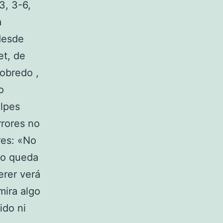
3, 3-6,
a
desde
et, de
obredo ,
o
olpes
rrores no
res: «No
so queda
erer verá
mira algo
ido ni