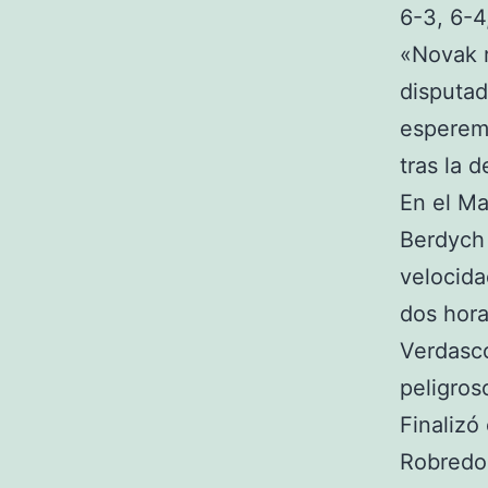
6-3, 6-4
«Novak r
disputad
esperem
tras la d
En el Ma
Berdych
velocida
dos hora
Verdasco
peligros
Finalizó
Robredo