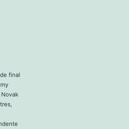
de final
mmy
e Novak
tres,
ndente