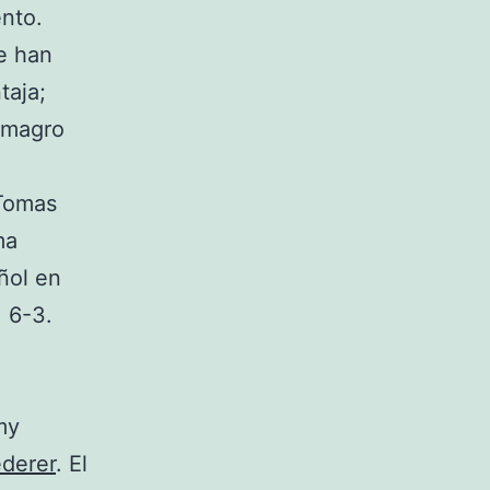
ento.
e han
taja;
lmagro
 Tomas
ma
ñol en
, 6-3.
my
derer
. El