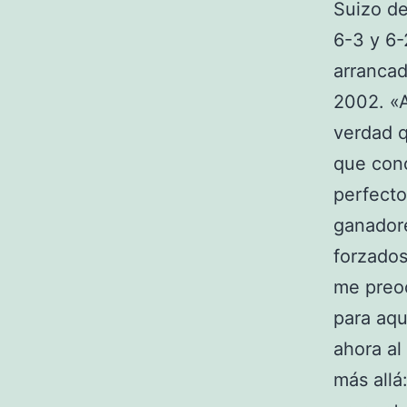
Suizo de
6-3 y 6-
arrancad
2002. «A
verdad q
que conc
perfecto
ganadore
forzados
me preoc
para aqu
ahora al
más allá