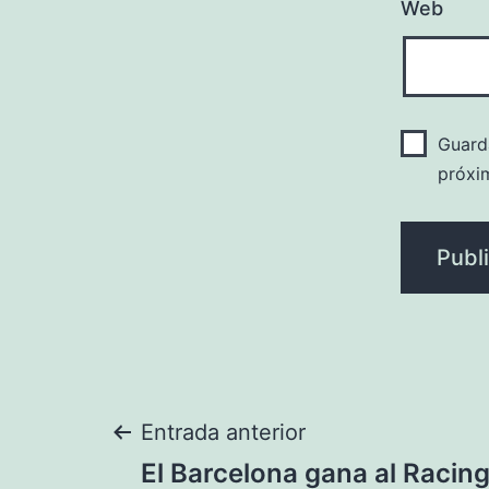
Web
Guard
próxi
Navegación
Entrada anterior
El Barcelona gana al Racing