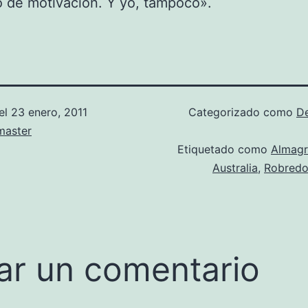
 de motivación. Y yo, tampoco».
el
23 enero, 2011
Categorizado como
D
aster
Etiquetado como
Almag
Australia
,
Robred
ar un comentario