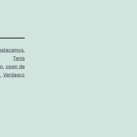
estacamos
,
Tenis
ro
,
open de
o
,
Verdasco