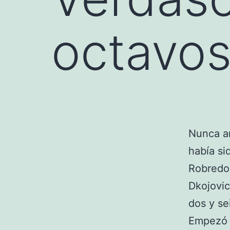
octavos
Nunca an
había si
Robredo
Dkojovic
dos y se
Empezó 