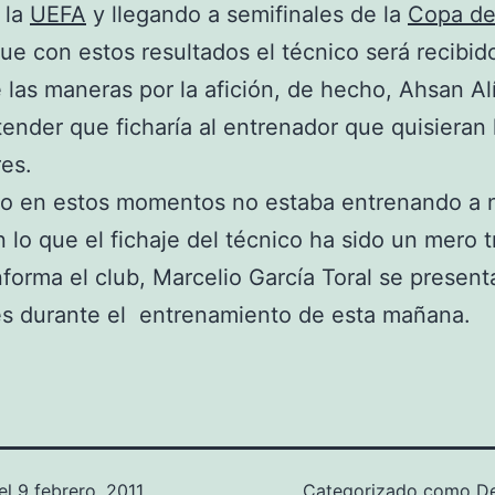
 la
UEFA
y llegando a semifinales de la
Copa de
e con estos resultados el técnico será recibido
 las maneras por la afición, de hecho, Ahsan Al
tender que ficharía al entrenador que quisieran 
es.
no en estos momentos no estaba entrenando a 
n lo que el fichaje del técnico ha sido un mero t
forma el club, Marcelio García Toral se presenta
es durante el entrenamiento de esta mañana.
el
9 febrero, 2011
Categorizado como
D