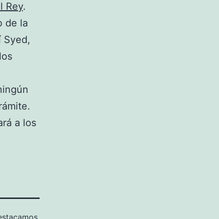
l Rey
.
 de la
í Syed,
los
ningún
rámite.
rá a los
estacamos
,