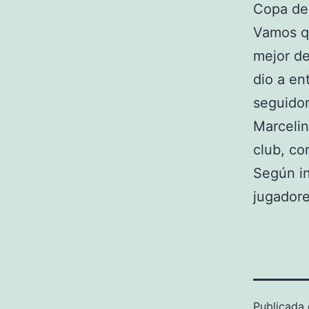
Copa de
Vamos qu
mejor de
dio a en
seguidor
Marceli
club, co
Según in
jugador
Publicada 