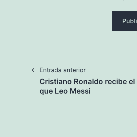
Navegación
Entrada anterior
Cristiano Ronaldo recibe el 
de
que Leo Messi
entradas