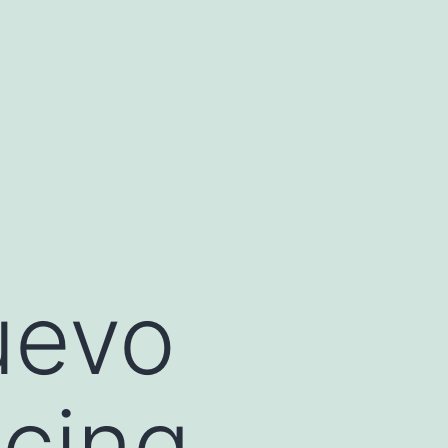
uevo
acing