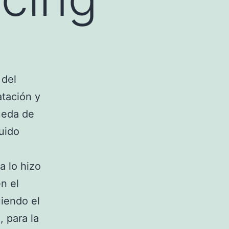
 del
atación y
ueda de
tuido
a lo hizo
n el
uiendo el
, para la