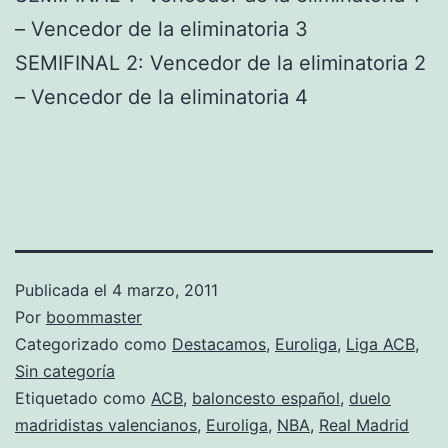
– Vencedor de la eliminatoria 3
SEMIFINAL 2: Vencedor de la eliminatoria 2
– Vencedor de la eliminatoria 4
Publicada el
4 marzo, 2011
Por
boommaster
Categorizado como
Destacamos
,
Euroliga
,
Liga ACB
,
Sin categoría
Etiquetado como
ACB
,
baloncesto español
,
duelo
madridistas valencianos
,
Euroliga
,
NBA
,
Real Madrid