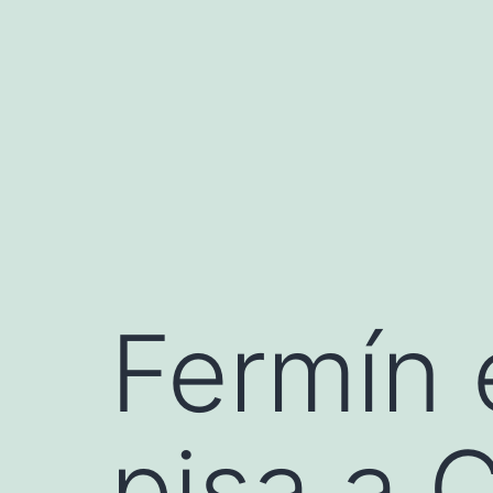
Saltar
al
contenido
Fermín 
pisa a 