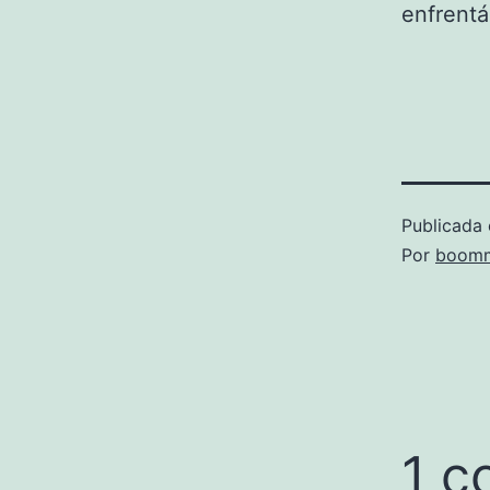
enfrentá
Publicada 
Por
boomm
1 c