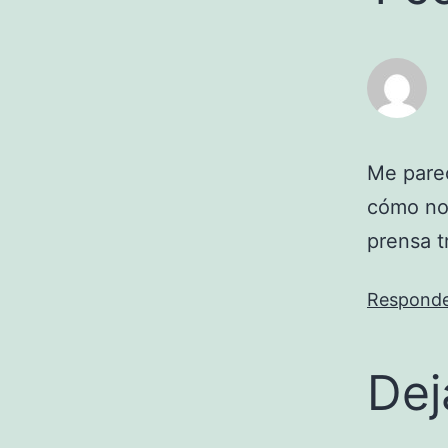
Me parec
cómo no,
prensa t
Respond
Dej