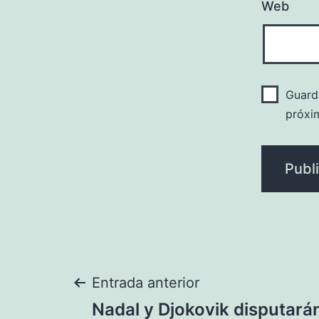
Web
Guard
próxi
Navegación
Entrada anterior
Nadal y Djokovik disputarán 