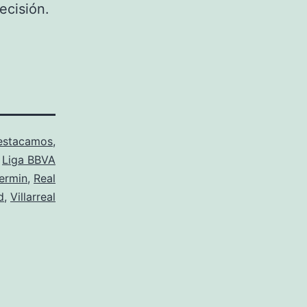
ecisión.
estacamos
,
,
Liga BBVA
ermin
,
Real
d
,
Villarreal