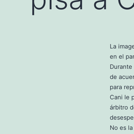
La image
en el pa
Durante 
de acuer
para rep
Cani le 
árbitro 
desesper
No es la