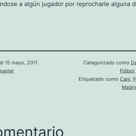
ndose a algún jugador por reprocharle alguna d
el
15 mayo, 2011
Categorizado como
D
aster
Fútbol
Etiquetado como
Cani
,
F
Madri
omentario