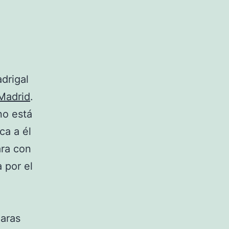
drigal
Madrid
.
no está
ca a él
ara con
 por el
maras