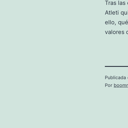
Tras las
Atleti q
ello, qu
valores 
Publicada 
Por
boomm