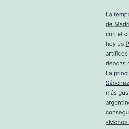
La tempo
de Madr
con el c
hoy es
P
artífice
riendas d
La princ
Sánchez
más gust
argentin
consegui
«Mono» 