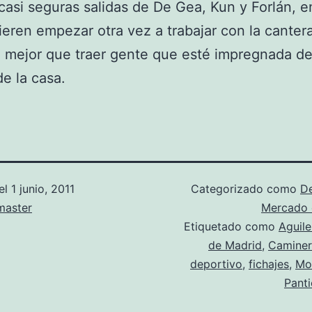
 casi seguras salidas de De Gea, Kun y Forlán, e
uieren empezar otra vez a trabajar con la canter
é mejor que traer gente que esté impregnada de
de la casa.
el
1 junio, 2011
Categorizado como
D
aster
Mercado d
Etiquetado como
Aguile
de Madrid
,
Camine
deportivo
,
fichajes
,
Mo
Panti