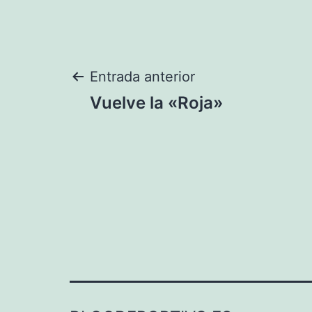
Navegación
Entrada anterior
Vuelve la «Roja»
de
entradas