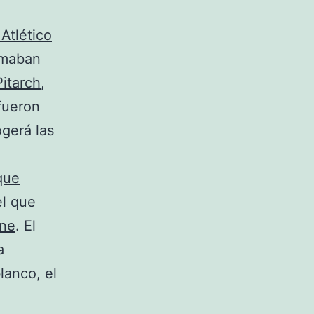
Atlético
rmaban
Pitarch
,
 fueron
ogerá las
que
el que
ne
. El
a
lanco, el