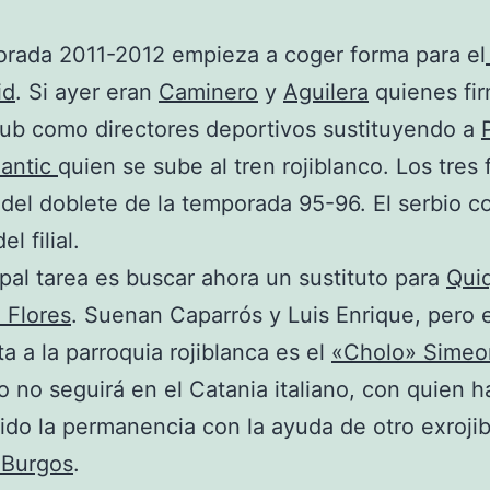
rada 2011-2012 empieza a coger forma para el
id
. Si ayer eran
Caminero
y
Aguilera
quienes fi
lub como directores deportivos sustituyendo a
antic
quien se sube al tren rojiblanco. Los tres
s del doblete de la temporada 95-96. El serbio c
el filial.
ipal tarea es buscar ahora un sustituto para
Qui
 Flores
. Suenan Caparrós y Luis Enrique, pero 
a a la parroquia rojiblanca es el
«Cholo» Simeo
o no seguirá en el Catania italiano, con quien h
do la permanencia con la ayuda de otro exrojib
Burgos
.