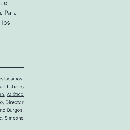
n el
a. Para
 los
estacamos
,
e fichajes
ra
,
Atlético
ro
,
Director
no Burgos
,
c
,
Simeone