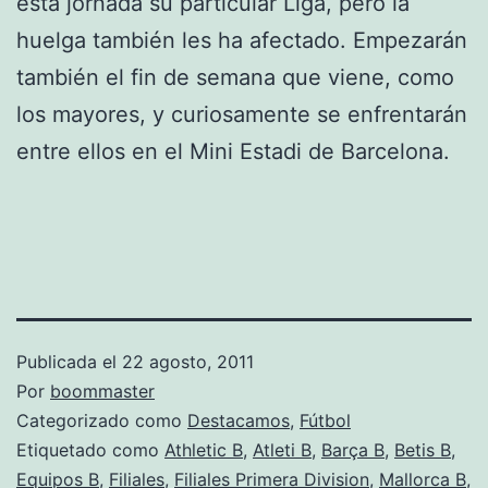
esta jornada su particular Liga, pero la
huelga también les ha afectado. Empezarán
también el fin de semana que viene, como
los mayores, y curiosamente se enfrentarán
entre ellos en el Mini Estadi de Barcelona.
Publicada el
22 agosto, 2011
Por
boommaster
Categorizado como
Destacamos
,
Fútbol
Etiquetado como
Athletic B
,
Atleti B
,
Barça B
,
Betis B
,
Equipos B
,
Filiales
,
Filiales Primera Division
,
Mallorca B
,