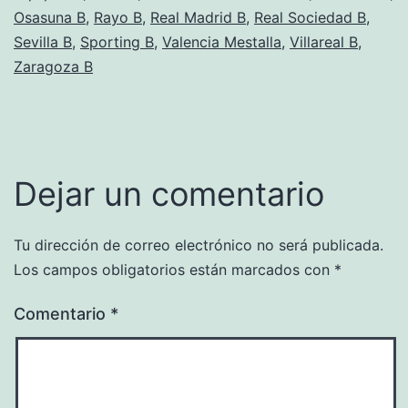
Osasuna B
,
Rayo B
,
Real Madrid B
,
Real Sociedad B
,
Sevilla B
,
Sporting B
,
Valencia Mestalla
,
Villareal B
,
Zaragoza B
Dejar un comentario
Tu dirección de correo electrónico no será publicada.
Los campos obligatorios están marcados con
*
Comentario
*