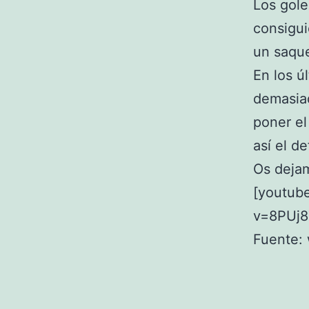
Los gole
consigui
un saque
En los ú
demasiad
poner el
así el de
Os dejam
[youtub
v=8PUj8
Fuente: