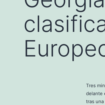
clasific
Europe
Tres mi
delante 
tras un