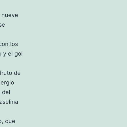
s nueve
se
con los
 y el gol
fruto de
Sergio
 del
aselina
o, que