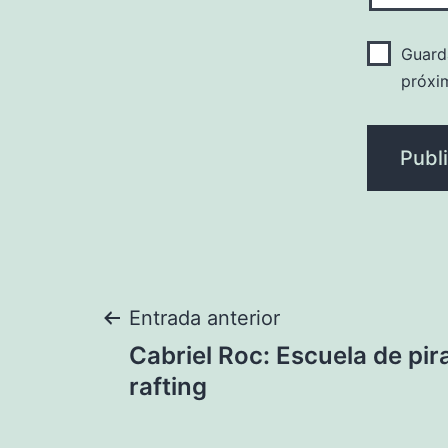
Guard
próxi
Navegación
Entrada anterior
Cabriel Roc: Escuela de pi
de
rafting