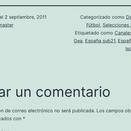
el
2 septiembre, 2011
Categorizado como
D
aster
Fútbol
,
Selecciones
Etiquetado como
Canale
Gea
,
España sub21
,
Españ
Is
ar un comentario
ón de correo electrónico no será publicada.
Los campos obl
cados con
*