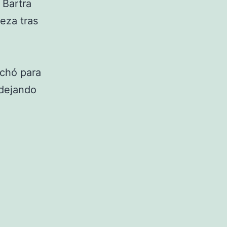
 Bartra
eza tras
echó para
 dejando