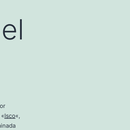
el
or
 «
Isco
«,
minada