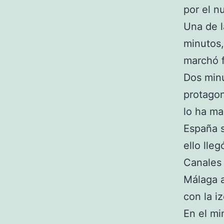
por el n
Una de 
minutos,
marchó f
Dos minu
protagon
lo ha ma
España 
ello lle
Canales 
Málaga a
con la i
En el mi