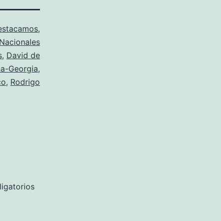
estacamos
,
 Nacionales
s
,
David de
a-Georgia
,
co
,
Rodrigo
igatorios