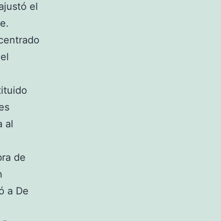
ajustó el
e.
 centrado
el
tituido
es
 al
bra de
n
ó a De