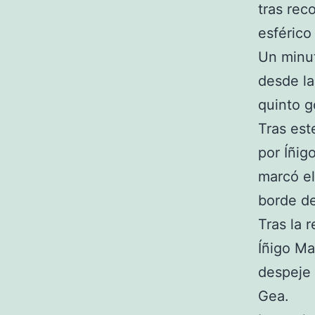
tras rec
esférico
Un minut
desde la
quinto g
Tras est
por Íñig
marcó el
borde de
Tras la 
Íñigo Ma
despeje 
Gea.