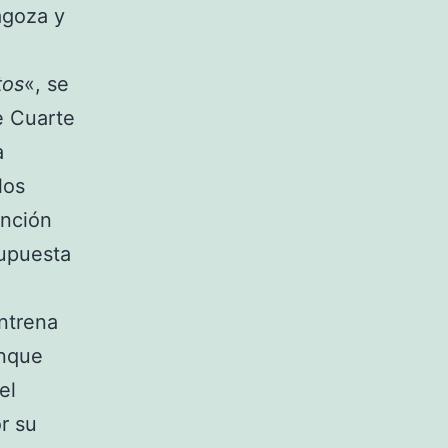
agoza y
tos
«, se
e Cuarte
a
los
ención
supuesta
entrena
unque
el
r su