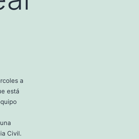
rcoles a
ue está
equipo
 una
a Civil.