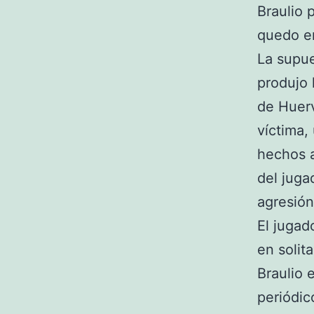
Braulio 
quedo en
La supue
produjo 
de Huerv
víctima,
hechos a
del juga
agresión
El jugad
en solit
Braulio 
periódic