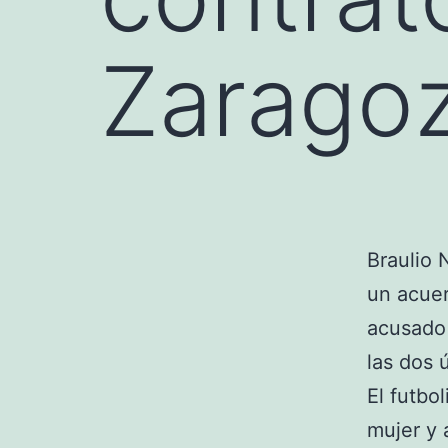
Zarago
Braulio 
un acuer
acusado 
las dos 
El futbo
mujer y 