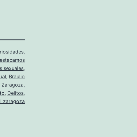
riosidades
,
estacamos
s sexuales
,
ual
,
Braulio
l Zaragoza
,
to
,
Delitos
,
al zaragoza