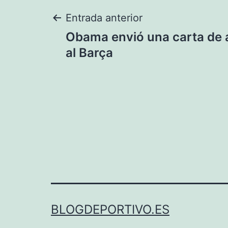
Navegación
Entrada anterior
Obama envió una carta de 
de
al Barça
entradas
BLOGDEPORTIVO.ES