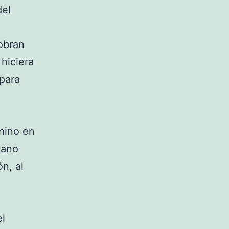
del
obran
 hiciera
 para
nino en
zano
n, al
el