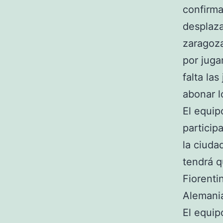
confirma
desplaz
zaragoza
por juga
falta la
abonar l
El equip
particip
la ciuda
tendrá q
Fiorenti
Alemani
El equip