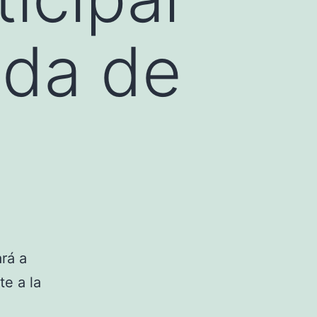
nda de
rá a
te a la