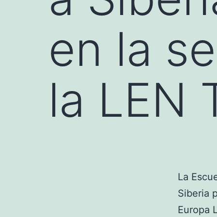
en la s
la LEN 
La Escue
Siberia 
Europa L