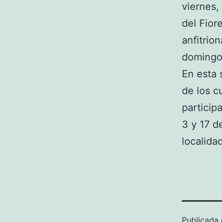
viernes,
del Fior
anfitrio
domingo,
En esta 
de los c
particip
3 y 17 d
localida
Publicada 