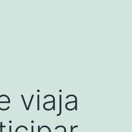
 viaja
ticipar