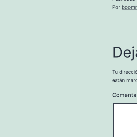
Por
boomm
Dej
Tu direcci
están mar
Comenta