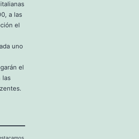
italianas
0, a las
ción el
.
cada uno
ugarán el
 las
Szentes.
estacamos
,