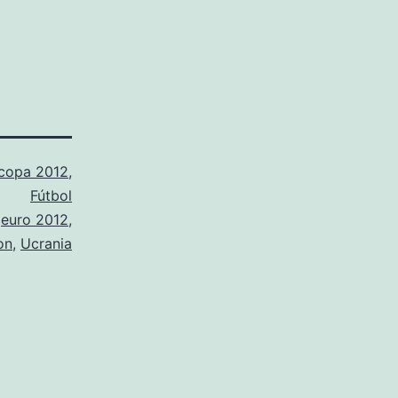
copa 2012
,
Fútbol
o
euro 2012
,
on
,
Ucrania