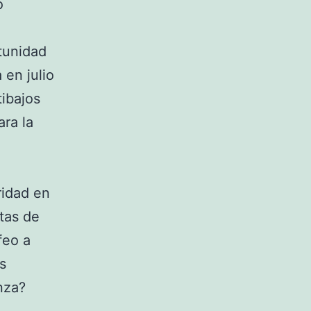
o
tunidad
 en julio
tibajos
ara la
ridad en
tas de
feo a
s
nza?