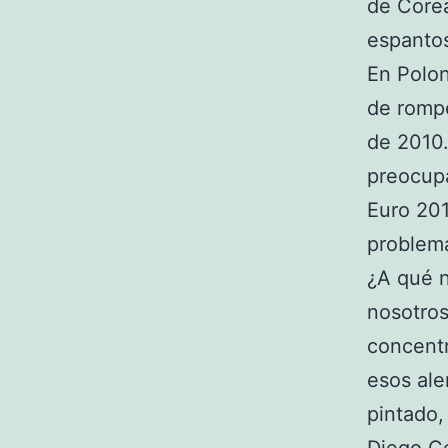
de Corea
espanto
En Polon
de rompe
de 2010.
preocupa
Euro 201
problem
¿A qué n
nosotros
concentr
esos al
pintado,