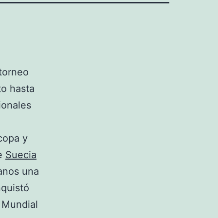
 torneo
to hasta
ionales
copa y
de
Suecia
manos una
quistó
 Mundial