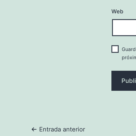
Web
Guard
próxi
Navegación
Entrada anterior