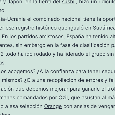
 y Japón, en la tierra del
sushi
, hizo un ridícul
so.
ia-Ucrania el combinado nacional tiene la opor
r ese registro histórico que igualó en Sudáfrica
 En los partidos amistosos, España ha tenido al
ntes, sin embargo en la fase de clasificación p
2 todo ha ido rodado y ha liderado el grupo sin
as.
os acogemos? ¿A la confianza para tener segu
 mismos? ¿O a una recopilación de errores y fal
ación que debemos mejorar para ganarle el tro
emanes comandados por Ozil, que asustan al má
 o a esa selección
Orange
con ansias de venga