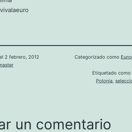
elma
vivalaeuro
el
2 febrero, 2012
Categorizado como
Euro
aster
Etiquetado com
Polonia
,
selecci
ar un comentario