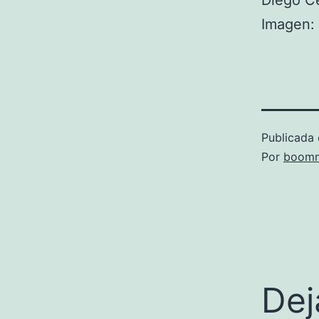
Diego C
Imagen: 
Publicada 
Por
boomm
Dej