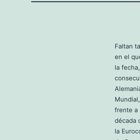
Faltan t
en el qu
la fecha
consecut
Alemania
Mundial,
frente a
década 
la Euroc