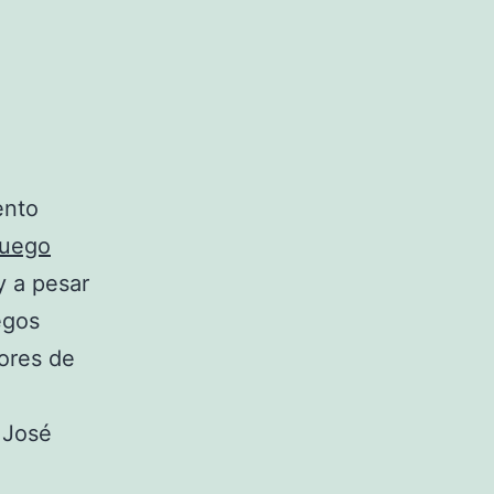
ento
juego
y a pesar
egos
ores de
 José