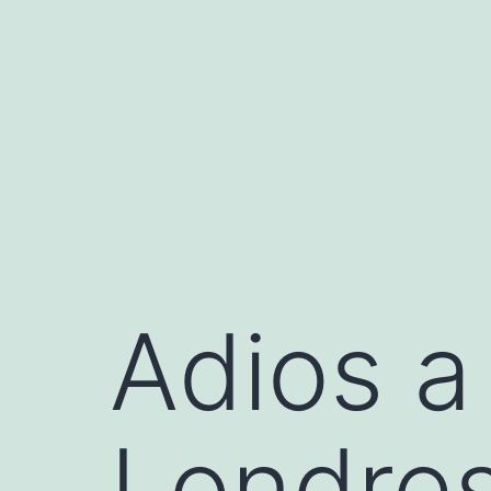
Saltar
al
contenido
Adios a
Londre