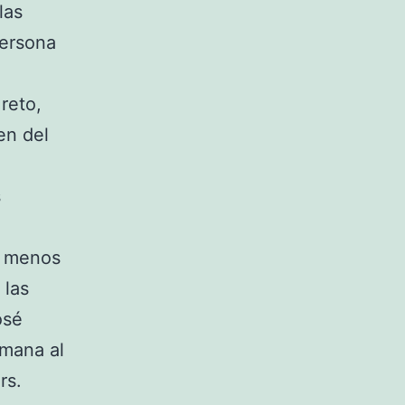
las
persona
 reto,
en del
s
e menos
 las
osé
emana al
rs.