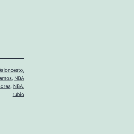
Baloncesto
,
camos
,
NBA
ndres
,
NBA
,
rubio