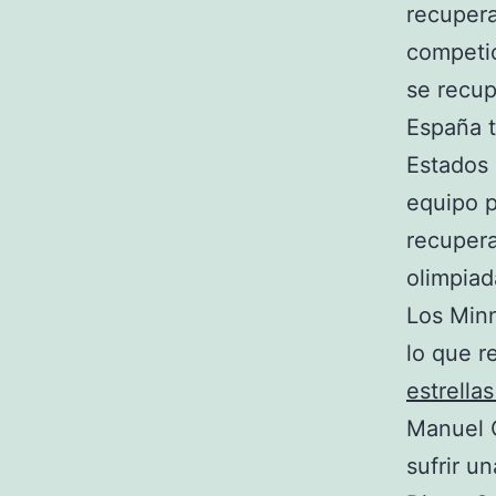
recupera
competic
se recup
España t
Estados 
equipo p
recupera
olimpiad
Los Min
lo que r
estrella
Manuel C
sufrir u