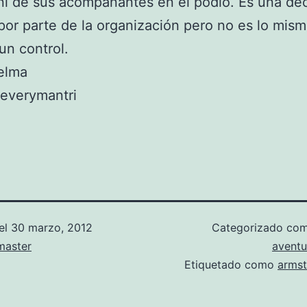
 ni de sus acompañantes en el podio. Es una dec
por parte de la organización pero no es lo mis
 un control.
elma
 everymantri
el
30 marzo, 2012
Categorizado co
aster
aventu
Etiquetado como
arms