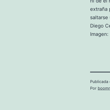
ni de él
extraña 
saltarse
Diego C
Imagen:
Publicada 
Por
boomm