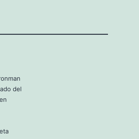
Ironman
ado del
 en
leta