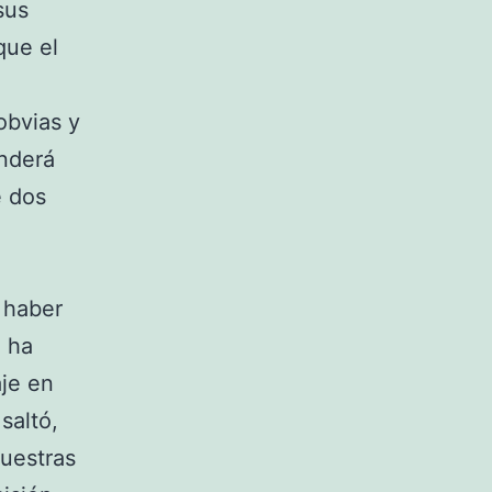
sus
que el
obvias y
enderá
e dos
n haber
e ha
aje en
saltó,
muestras