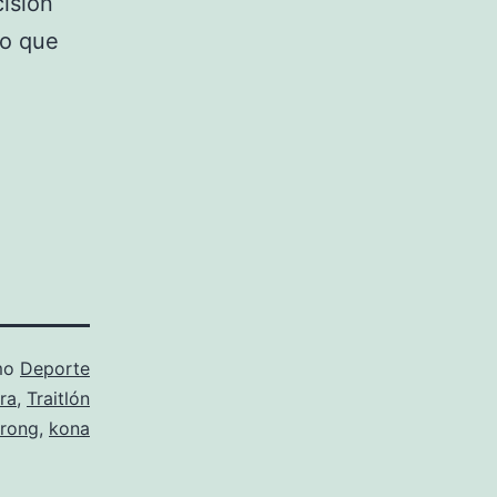
isión
mo que
mo
Deporte
ra
,
Traitlón
trong
,
kona