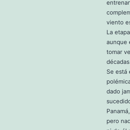
entrenan
compleme
viento e
La etapa
aunque é
tomar ve
décadas
Se está
polémica
dado jam
sucedido
Panamá, 
pero nad