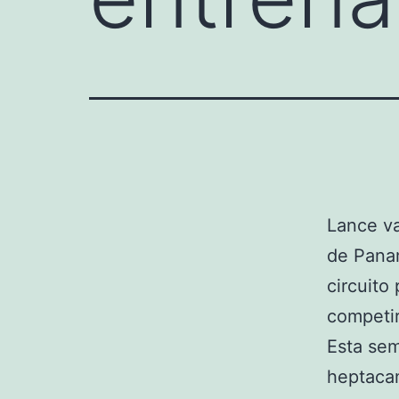
Lance va
de Pana
circuito
competir
Esta sem
heptaca