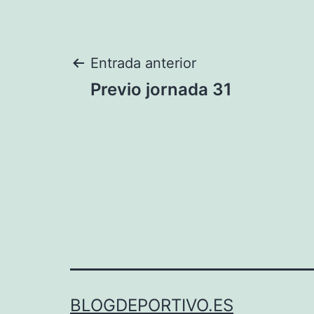
Navegación
Entrada anterior
Previo jornada 31
de
entradas
BLOGDEPORTIVO.ES