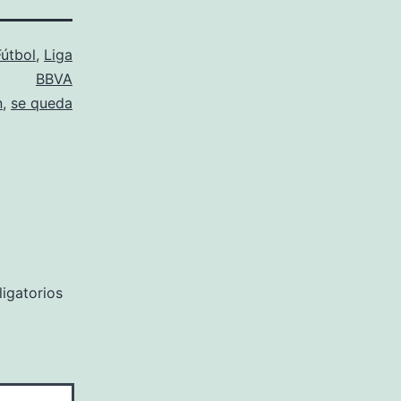
Fútbol
,
Liga
BBVA
n
,
se queda
igatorios