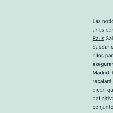
Las noti
unos con
Paris
Sai
quedar e
hilos pa
aseguran
Madrid
.
recalará
dicen qu
definiti
conjunt