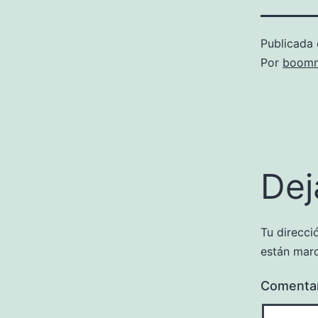
Publicada 
Por
boomm
Dej
Tu direcci
están mar
Comenta