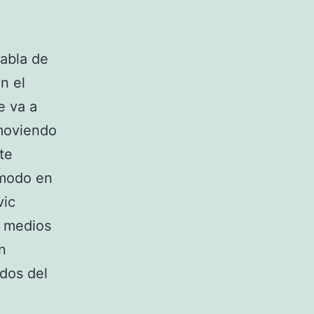
habla de
n el
e va a
 moviendo
te
ómodo en
vic
s medios
n
ados del