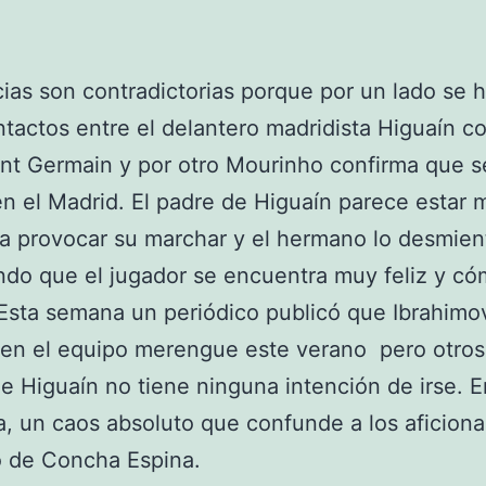
cias son contradictorias porque por un lado se 
tactos entre el delantero madridista Higuaín co
nt Germain y por otro Mourinho confirma que s
n el Madrid. El padre de Higuaín parece estar
ra provocar su marchar y el hermano lo desmien
do que el jugador se encuentra muy feliz y c
 Esta semana un periódico publicó que Ibrahimo
 en el equipo merengue este verano pero otro
e Higuaín no tiene ninguna intención de irse. E
va, un caos absoluto que confunde a los aficion
o de Concha Espina.