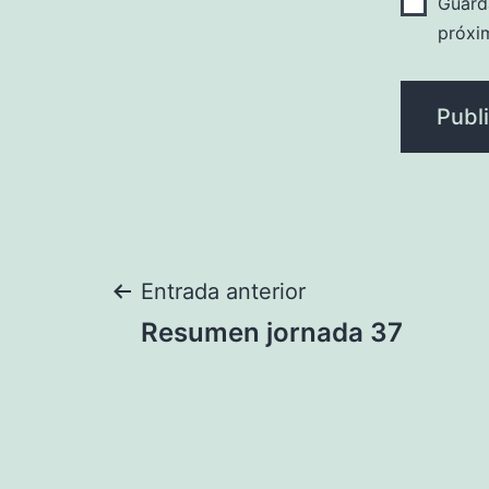
Guard
próxi
Navegación
Entrada anterior
Resumen jornada 37
de
entradas