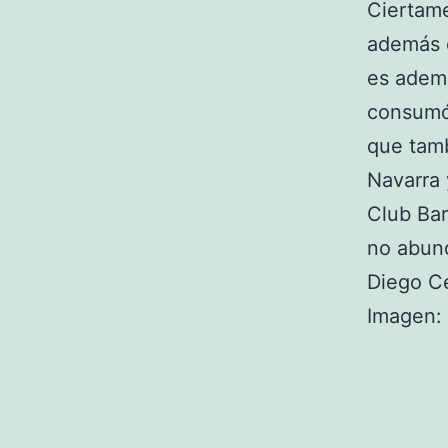
Ciertame
además d
es ademá
consumó 
que tamb
Navarra y
Club Bar
no abund
Diego C
Imagen: