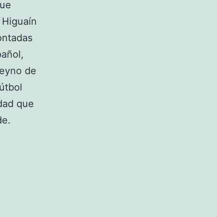
que
 Higuaín
ontadas
pañol,
Reyno de
Fútbol
ldad que
de.