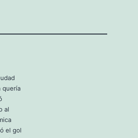
ciudad
a quería
ó
o al
mica
ó el gol