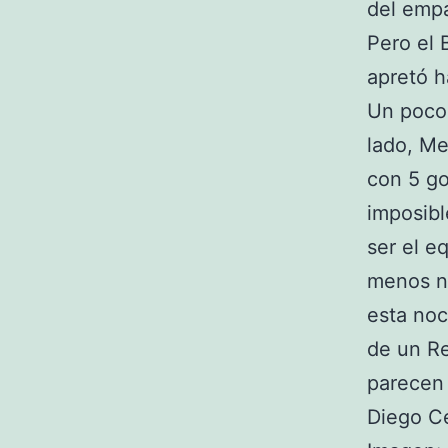
del empa
Pero el 
apretó h
Un poco 
lado, Me
con 5 go
imposibl
ser el e
menos n
esta noc
de un Re
parecen 
Diego C