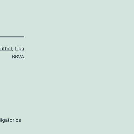
Fútbol
,
Liga
BBVA
igatorios