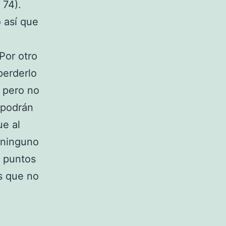
 74).
 así que
 Por otro
perderlo
 pero no
 podrán
ue al
 ninguno
9 puntos
s que no