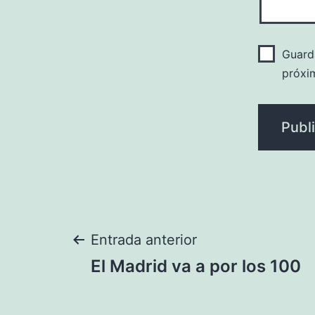
Guard
próxi
Navegación
Entrada anterior
El Madrid va a por los 100
de