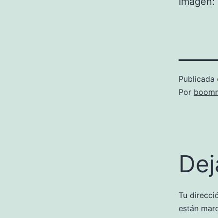
Imagen: 
Publicada 
Por
boomm
Dej
Tu direcci
están mar