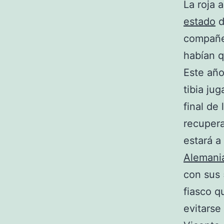
La roja 
estado
d
compañe
habían q
Este año
tibia ju
final de
recupera
estará a
Aleman
con sus 
fiasco q
evitarse