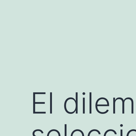
Saltar
al
contenido
El dilem
selecci