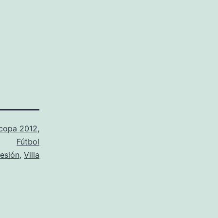
copa 2012
,
Fútbol
lesión
,
Villa