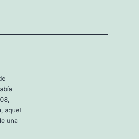
de
había
008,
, aquel
 de una