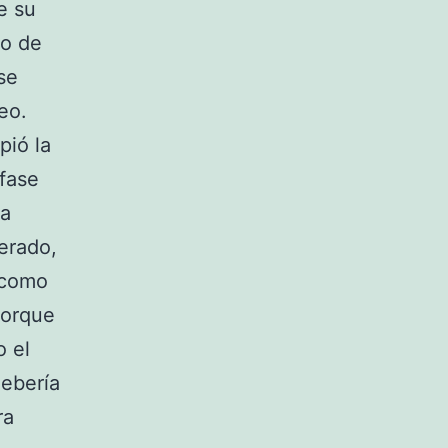
e su
to de
se
eo.
pió la
 fase
la
erado,
a como
porque
o el
debería
ra