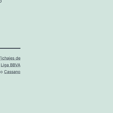
o
Fichajes de
,
Liga BBVA
mo
Cassano