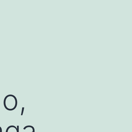
o,
aga