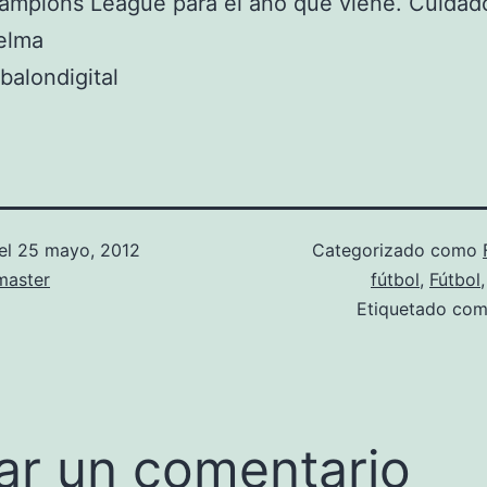
ampions League para el año que viene. Cuidad
elma
balondigital
el
25 mayo, 2012
Categorizado como
aster
fútbol
,
Fútbol
Etiquetado co
ar un comentario