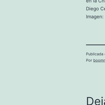
en la Ch
Diego C
Imagen: 
Publicada 
Por
boomm
Dej