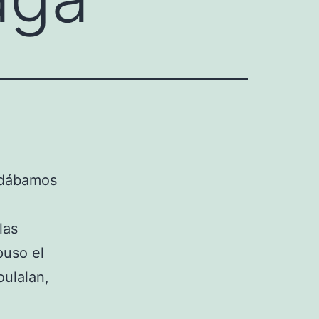
udábamos
las
puso el
oulalan,