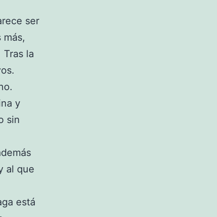
arece ser
s más,
 Tras la
vos.
no.
ina y
o sin
 además
y al que
aga está