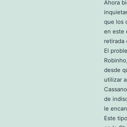
Ahora bi
inquieta
que los 
en este 
retirada
El probl
Robinho,
desde qu
utilizar
Cassano,
de indis
le encant
Este tip