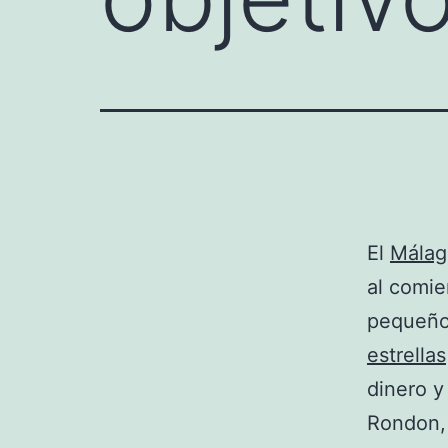
El
Málag
al comi
pequeño 
estrellas
dinero y
Rondon, 