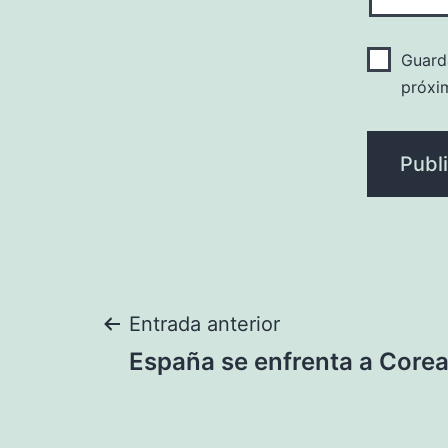
Guard
próxi
Navegación
Entrada anterior
España se enfrenta a Corea
de