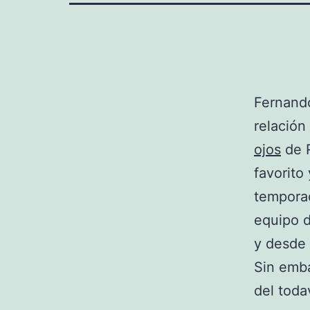
Fernand
relación
ojos
de R
favorito
temporad
equipo d
y desde
Sin emba
del toda