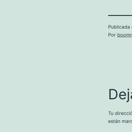
Publicada 
Por
boomm
Dej
Tu direcci
están mar