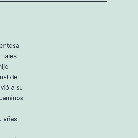
entosa
rnales
ijo
inal de
lvió a su
 caminos
trañas
y