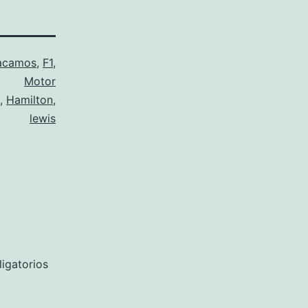
acamos
,
F1
,
Motor
,
Hamilton
,
lewis
igatorios