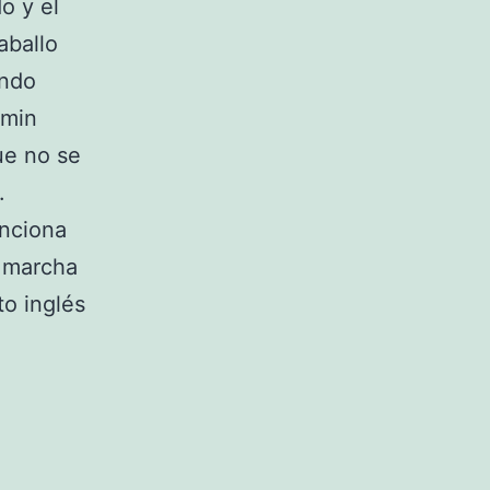
o y el
aballo
endo
amin
ue no se
.
nciona
s marcha
to inglés