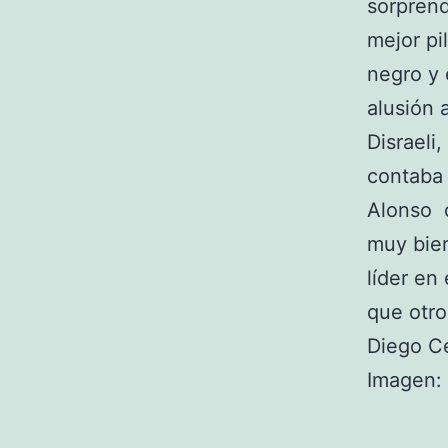
sorprend
mejor pi
negro y 
alusión 
Disraeli
contaba 
Alonso 
muy bien
líder en
que otro
Diego C
Imagen: 