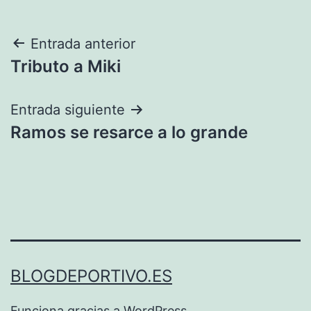
Navegación
Entrada anterior
Tributo a Miki
de
entradas
Entrada siguiente
Ramos se resarce a lo grande
BLOGDEPORTIVO.ES
Funciona gracias a
WordPress
.