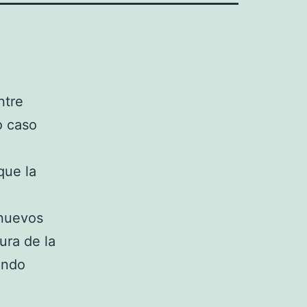
ntre
o caso
que la
 nuevos
ura de la
undo