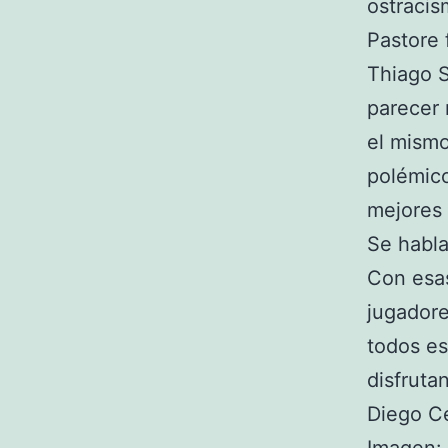
ostracis
Pastore 
Thiago S
parecer 
el mismo
polémico
mejores
Se habla
Con esas
jugador
todos es
disfruta
Diego C