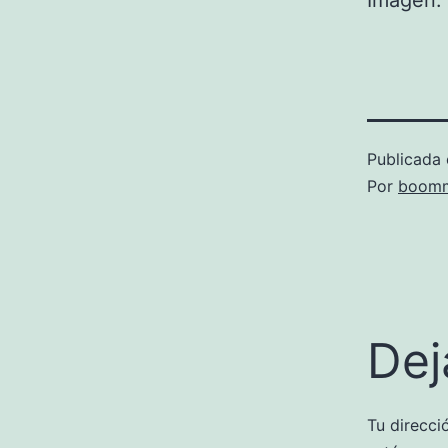
Imagen: 
Publicada 
Por
boomm
Dej
Tu direcci