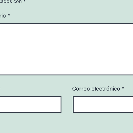
cados con
*
rio
*
*
Correo electrónico
*