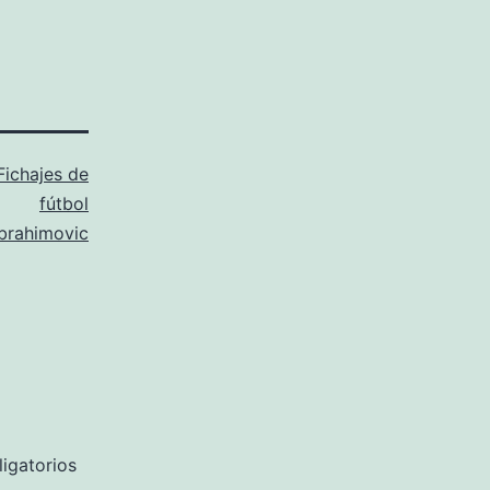
Fichajes de
fútbol
brahimovic
igatorios