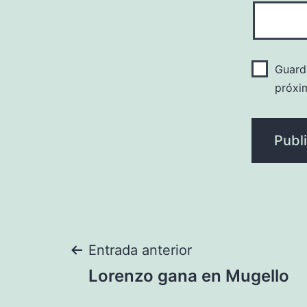
Guard
próxi
Navegación
Entrada anterior
Lorenzo gana en Mugello
de