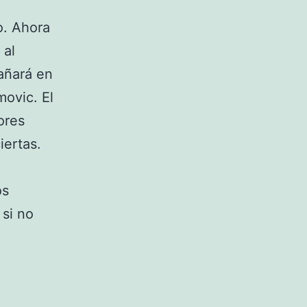
o. Ahora
 al
añará en
movic. El
ores
iertas.
os
si no