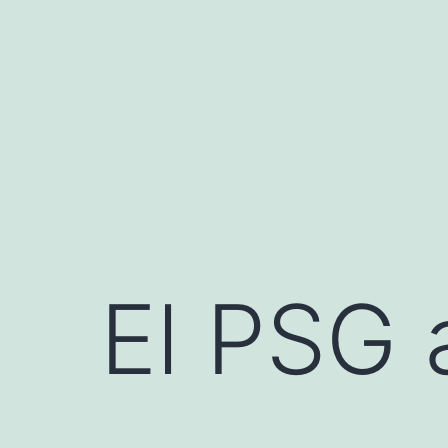
Saltar
al
contenido
El PSG 