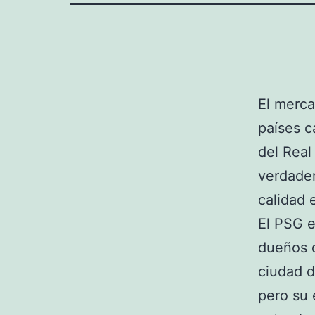
El merca
países 
del Real
verdader
calidad 
El PSG 
dueños q
ciudad d
pero su