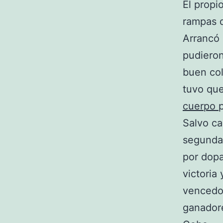
El propi
rampas d
Arrancó 
pudieron
buen col
tuvo qu
cuerpo
Salvo ca
segunda 
por dopa
victoria
vencedor
ganadore