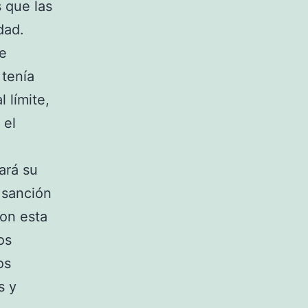
s que las
dad.
de
 tenía
 límite,
 el
ará su
 sanción
con esta
os
os
s y