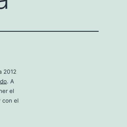
a 2012
do
. A
ner el
 con el