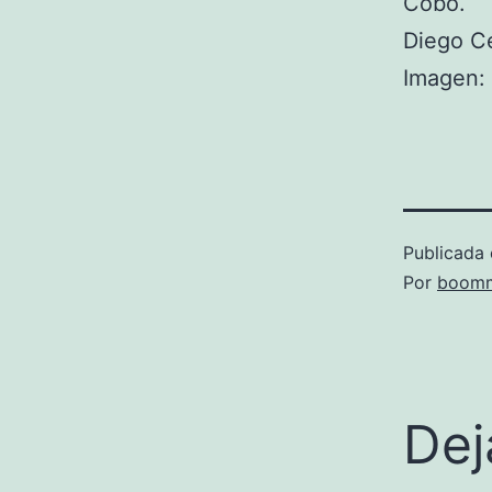
Cobo.
Diego C
Imagen: 
Publicada 
Por
boomm
Dej