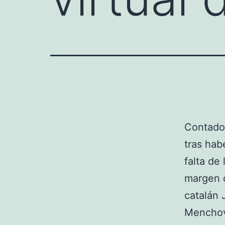
Contador
tras hab
falta de
margen d
catalán 
Mencho