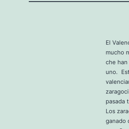
El Vale
mucho m
che han 
uno. Est
valencia
zaragoci
pasada t
Los zara
ganado d