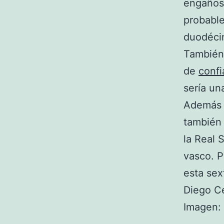
engañoso
probable
duodéci
También 
de
conf
sería un
Además d
también 
la Real 
vasco. P
esta sex
Diego C
Imagen: