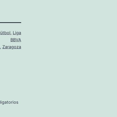
Fútbol
,
Liga
BBVA
,
Zaragoza
igatorios