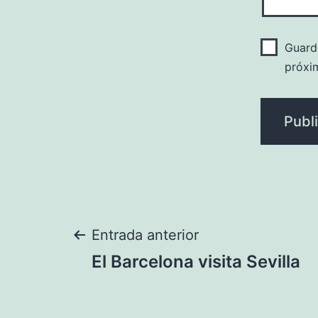
Guard
próxi
Navegación
Entrada anterior
El Barcelona visita Sevilla
de