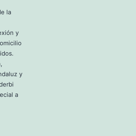
e la
exión y
omicilio
idos.
,
ndaluz y
derbi
ecial a