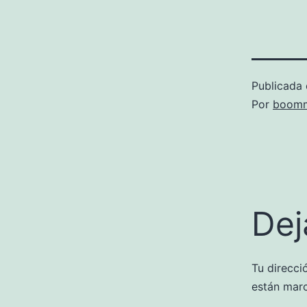
Publicada 
Por
boomm
Dej
Tu direcci
están mar