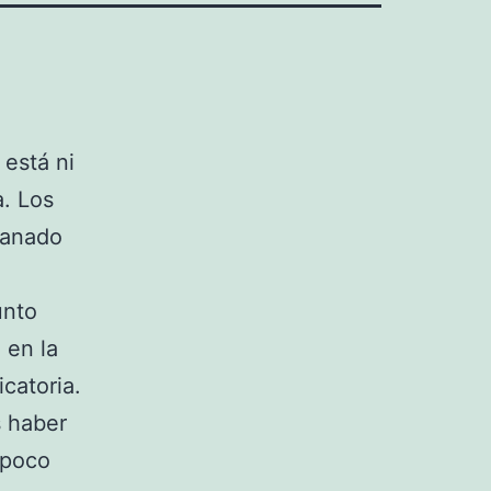
 está ni
. Los
ganado
unto
 en la
catoria.
s haber
 poco