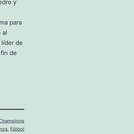
edro y
ema para
 al
 líder de
 fin de
Champions
mos
,
Fútbol