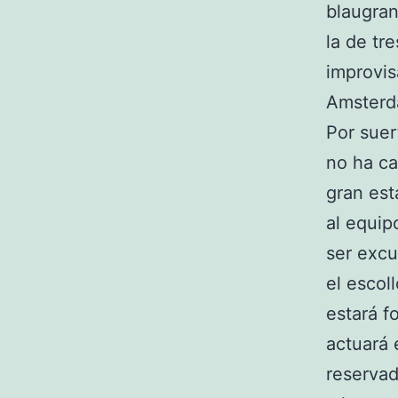
blaugran
la de tr
improvis
Amsterd
Por suer
no ha ca
gran est
al equip
ser excu
el escol
estará f
actuará 
reservad