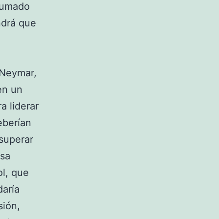
 sumado
ndrá que
o Neymar,
en un
a liderar
eberían
 superar
nsa
l, que
daría
sión,