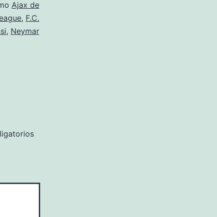
omo
Ajax de
eague
,
F.C.
si
,
Neymar
igatorios