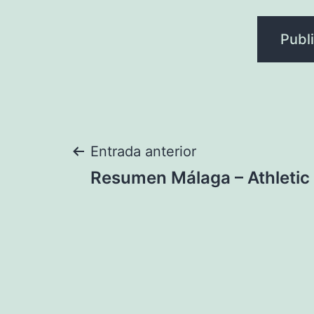
Navegación
Entrada anterior
Resumen Málaga – Athletic
de
entradas