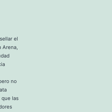
ellar el
m Arena,
udad
cia
 pero no
ata
 que las
dores