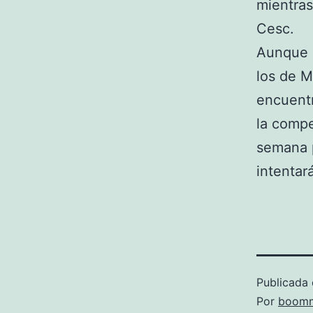
mientras
Cesc.
Aunque e
los de M
encuentr
la compet
semana p
intentar
Publicada 
Por
boomm